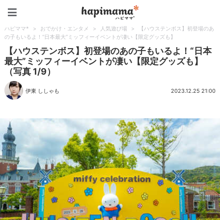
ハピママ*
ハピママ*
>
おでかけ・エンタメ
>
人気遊び場
>
【ハウステンボス】初登場のあ
の子もいるよ！“日本最大”ミッフィーイベントが凄い【限定グッズも】
【ハウステンボス】初登場のあの子もいるよ！“日本
最大”ミッフィーイベントが凄い【限定グッズも】
（写真 1/9）
伊東 ししゃも
2023.12.25 21:00