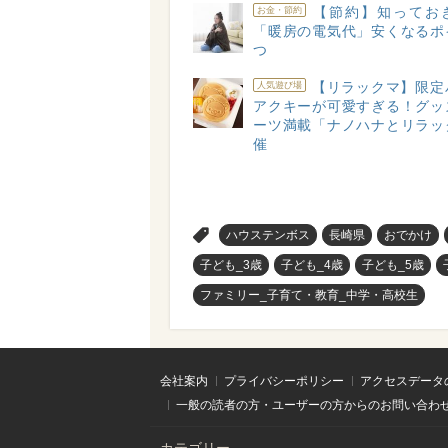
【節約】知ってお
お金・節約
「暖房の電気代」安くなるポ
つ
【リラックマ】限定
人気遊び場
アクキーが可愛すぎる！グッ
ーツ満載「ナノハナとリラッ
催
>
ハウステンボス
長崎県
おでかけ
子ども_3歳
子ども_4歳
子ども_5歳
ファミリー_子育て・教育_中学・高校生
会社案内
プライバシーポリシー
アクセスデータ
一般の読者の方・ユーザーの方からのお問い合わ
カテゴリー