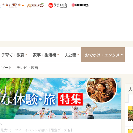
総研 ディズニー特集
mimot.
うまいめし
うまいパン
うまい肉
Medery.
ママ*
子育て・教育
家事・生活術
夫と妻
おでかけ・エンタメ
リゾート
テレビ・映画
人
1
>
本最大”ミッフィーイベントが凄い【限定グッズも】
2