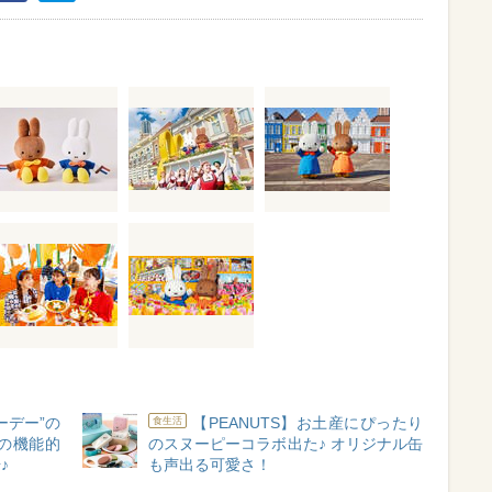
ーデー”の
【PEANUTS】お土産にぴったり
食生活
の機能的
のスヌーピーコラボ出た♪ オリジナル缶
♪
も声出る可愛さ！