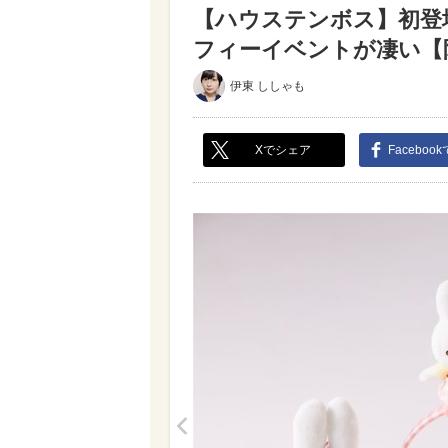
【ハウステンボス】初登
フィーイベントが凄い【限
伊東 ししゃも
Xでシェア
Faceboo
<