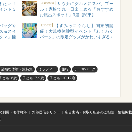
きたい！
サウナにグルメにスパ、プー
人気遊び場
イント３
ル！家族で丸一日楽しめる「おすすめ
お風呂スポット」3選【関東】
バッグや
【すみっコぐらし】関東初開
おでかけ
ズ＆スイ
催！大規模体験型イベント「わくわく
クマ」開
パーク」の限定グッズがかわいすぎる♪
至福な体験・旅特集
ミッフィー
旅行
テーマパーク
子ども_6歳
子ども_7-9歳
子ども_10-12歳
の利用・著作権等
外部送信ポリシー
広告出稿・お取り組みのご相談・情報掲載
せ