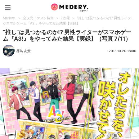
Medery.
Medery.
>
全次元イケメン特集
>
2次元
>
“推し”は見つかるのか!? 男性ライター
がスマホゲーム『A3!』をやってみた結果【実録】
“推し”は見つかるのか!? 男性ライターがスマホゲー
ム『A3!』をやってみた結果【実録】（写真 7/11）
冴島 友貴
2018.10.20 18:00