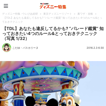
ディズニー特集 -ウレぴあ
ディズニー特集 -ウレぴあ総研
>
東京ディズニーリゾート
>
裏ワザ・攻略
>
【TDL】あなたも違反してるかも? “パレード鑑賞” 知っておきたい4つのルール&とっ
ておきテクニック
【TDL】あなたも違反してるかも? “パレード鑑賞” 知
っておきたい4つのルール&とっておきテクニック
（写真 1/32）
こだゆ・パスカリーヌ
2016.2.3 6:30