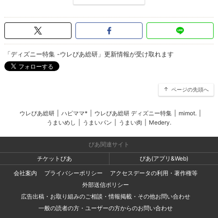
「ディズニー特集 -ウレぴあ総研」更新情報が受け取れます
ページの先頭へ
ウレぴあ総研
|
ハピママ*
|
ウレぴあ総研 ディズニー特集
|
mimot.
|
うまいめし
|
うまいパン
|
うまい肉
|
Medery.
ぴあ関連サイト
チケットぴあ
ぴあ(アプリ&Web)
会社案内
プライバシーポリシー
アクセスデータの利用・著作権等
外部送信ポリシー
広告出稿・お取り組みのご相談・情報掲載・その他お問い合わせ
一般の読者の方・ユーザーの方からのお問い合わせ