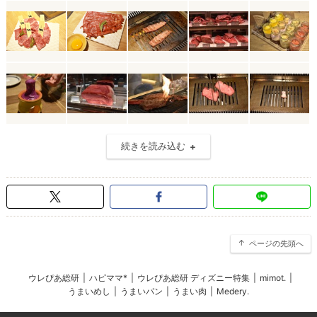
続きを読み込む
ページの先頭へ
ウレぴあ総研
|
ハピママ*
|
ウレぴあ総研 ディズニー特集
|
mimot.
|
うまいめし
|
うまいパン
|
うまい肉
|
Medery.