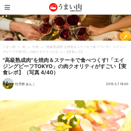
うまい肉
うまい肉
>
肉
>
牛肉
>
"高級熟成肉"を焼肉＆ステーキで食べつくす!「エイジン
グビーフTOKYO」の肉クオリティがすごい【実食レポ】
"高級熟成肉"を焼肉＆ステーキで食べつくす!「エイ
ジングビーフTOKYO」の肉クオリティがすごい【実
食レポ】（写真 4/40）
牡丹餅 あんこ
2016.3.7 18:00