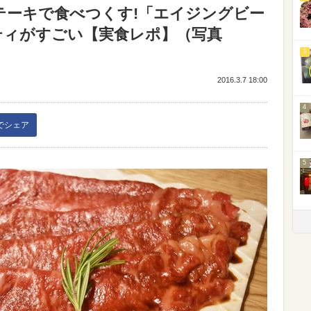
テーキで食べつくす!「エイジングビー
リティがすごい【実食レポ】（写真
3
2016.3.7 18:00
4
kでシェア
5