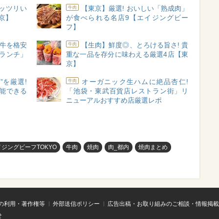
ッツリい
【東京】厳選! おいしい「熟成肉」
牛肉
東京】
が食べられる名店9【エイジングビー
フ】
ク牛を格安
【生肉】鮮度◎、とろける旨さ! 貴
牛肉
肉ランチ」
重な一品を存分に味わえる厳選4店【東
京】
”を厳選!
オーガニック生ハムに絶品杏仁!
牛肉
能できる
「池袋・東武百貨店レストラン街」リ
ニューアルおすすめ店厳選レポ
イジングビーフTOKYO
牛肉
焼肉
肉_都内
焼肉まとめ
の利用・著作権等
外部送信ポリシー
広告出稿・お取り組みのご相談・情報掲載
せ