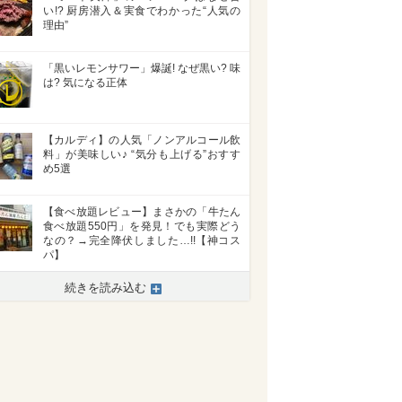
い!? 厨房潜入＆実食でわかった“人気の
理由”
「黒いレモンサワー」爆誕! なぜ黒い? 味
は? 気になる正体
【カルディ】の人気「ノンアルコール飲
料」が美味しい♪ “気分も上げる”おすす
め5選
【食べ放題レビュー】まさかの「牛たん
食べ放題550円」を発見！でも実際どう
なの？→完全降伏しました…!!【神コス
パ】
続きを読み込む