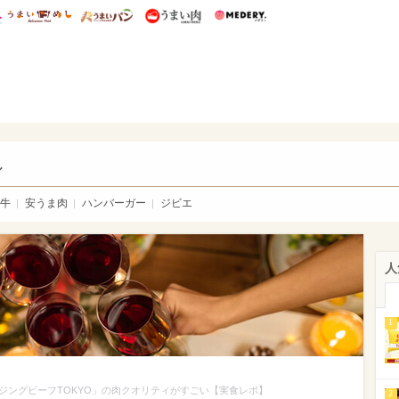
総研 ディズニー特集
mimot.
うまいめし
うまいパン
うまい肉
Medery.
い肉
し
牛
安うま肉
ハンバーガー
ジビエ
人
1
イジングビーフTOKYO」の肉クオリティがすごい【実食レポ】
2