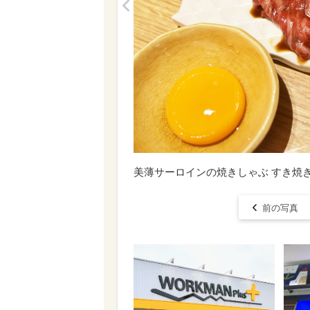
<
美薄サーロインの焼きしゃぶ すき焼
前の写真