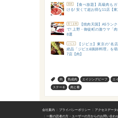
【食べ放題】高級肉もガ
焼肉
ける! 安くて超お得な11店【
【焼肉天国】A5ラン
安うま肉
で! 上野・御徒町の激ウマ「
8選
【ジビエ】東京の“名店
ジビエ
絶品「ジビエ&猟師料理」を堪
7店【肉】
>
肉
熟成肉
エイジングビーフ
エ
ステーキ
肉と肴
会社案内
プライバシーポリシー
アクセスデータ
一般の読者の方・ユーザーの方からのお問い合わ