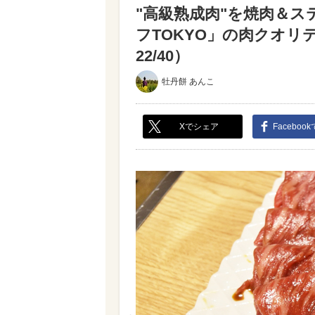
"高級熟成肉"を焼肉＆ス
フTOKYO」の肉クオ
22/40）
牡丹餅 あんこ
Xでシェア
Faceboo