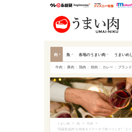
ウレぴあ総研
ハピママ*
ウレぴあ
うま
肉
魚
各地のうまい肉
うまいめ
牛肉
豚肉
鶏肉
焼肉
カレー
ブランド
>
>
>
うまい肉
肉
牛肉
"高級熟成肉"を焼肉＆ステーキで食べつくす!「エ