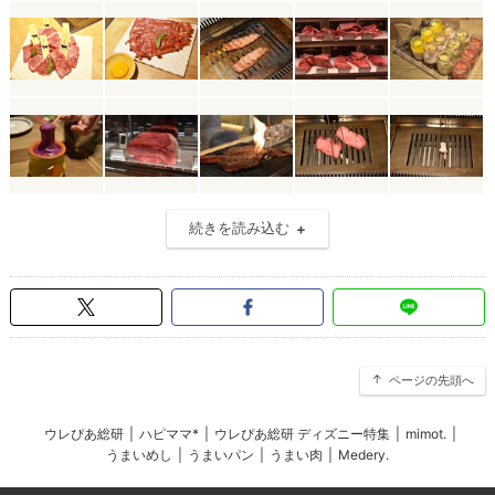
続きを読み込む
ページの先頭へ
ウレぴあ総研
|
ハピママ*
|
ウレぴあ総研 ディズニー特集
|
mimot.
|
うまいめし
|
うまいパン
|
うまい肉
|
Medery.