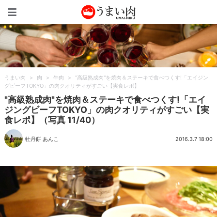
うまい肉
うまい肉
>
肉
>
牛肉
>
"高級熟成肉"を焼肉＆ステーキで食べつくす!「エイジン
グビーフTOKYO」の肉クオリティがすごい【実食レポ】
"高級熟成肉"を焼肉＆ステーキで食べつくす!「エイ
ジングビーフTOKYO」の肉クオリティがすごい【実
食レポ】（写真 11/40）
牡丹餅 あんこ
2016.3.7 18:00