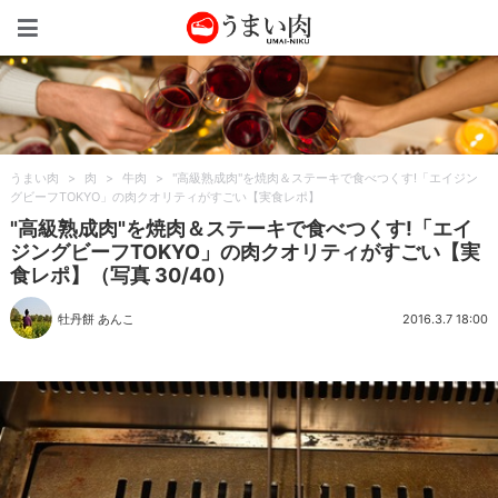
うまい肉
うまい肉
>
肉
>
牛肉
>
"高級熟成肉"を焼肉＆ステーキで食べつくす!「エイジン
グビーフTOKYO」の肉クオリティがすごい【実食レポ】
"高級熟成肉"を焼肉＆ステーキで食べつくす!「エイ
ジングビーフTOKYO」の肉クオリティがすごい【実
食レポ】（写真 30/40）
牡丹餅 あんこ
2016.3.7 18:00