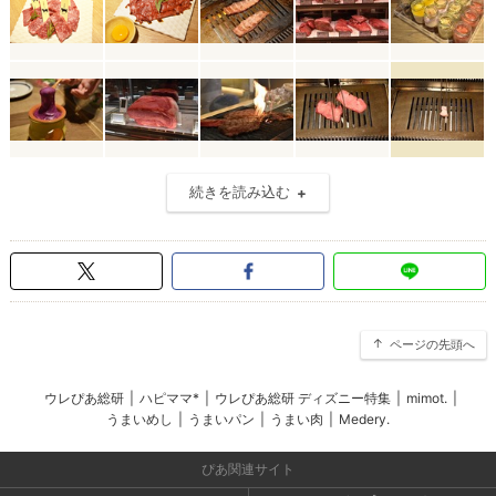
続きを読み込む
ページの先頭へ
ウレぴあ総研
|
ハピママ*
|
ウレぴあ総研 ディズニー特集
|
mimot.
|
うまいめし
|
うまいパン
|
うまい肉
|
Medery.
ぴあ関連サイト