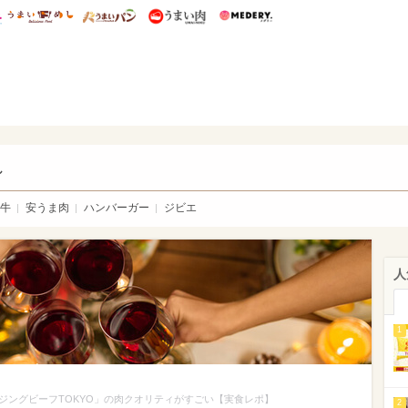
総研 ディズニー特集
mimot.
うまいめし
うまいパン
うまい肉
Medery.
い肉
し
牛
安うま肉
ハンバーガー
ジビエ
人
1
イジングビーフTOKYO」の肉クオリティがすごい【実食レポ】
2