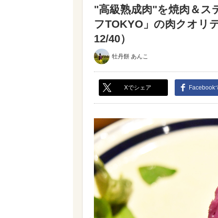
"高級熟成肉"を焼肉＆ス
フTOKYO」の肉クオ
12/40）
牡丹餅 あんこ
Xでシェア
Faceboo