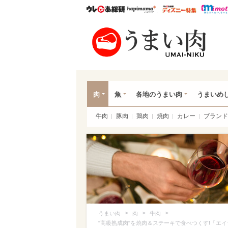
ウレぴあ総研
ハピママ*
ウレぴあ
うま
肉
魚
各地のうまい肉
うまいめ
牛肉
豚肉
鶏肉
焼肉
カレー
ブランド
>
>
>
うまい肉
肉
牛肉
"高級熟成肉"を焼肉＆ステーキで食べつくす!「エ