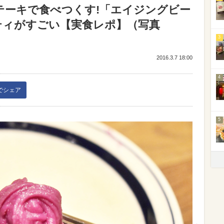
テーキで食べつくす!「エイジングビー
リティがすごい【実食レポ】（写真
3
2016.3.7 18:00
4
kでシェア
5