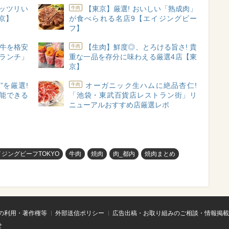
ッツリい
【東京】厳選! おいしい「熟成肉」
牛肉
東京】
が食べられる名店9【エイジングビー
フ】
ク牛を格安
【生肉】鮮度◎、とろける旨さ! 貴
牛肉
肉ランチ」
重な一品を存分に味わえる厳選4店【東
京】
”を厳選!
オーガニック生ハムに絶品杏仁!
牛肉
能できる
「池袋・東武百貨店レストラン街」リ
ニューアルおすすめ店厳選レポ
イジングビーフTOKYO
牛肉
焼肉
肉_都内
焼肉まとめ
の利用・著作権等
外部送信ポリシー
広告出稿・お取り組みのご相談・情報掲載
せ