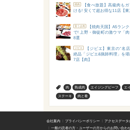
【食べ放題】高級肉もガ
焼肉
ける! 安くて超お得な11店【
【焼肉天国】A5ラン
安うま肉
で! 上野・御徒町の激ウマ「
8選
【ジビエ】東京の“名店
ジビエ
絶品「ジビエ&猟師料理」を堪
7店【肉】
>
肉
熟成肉
エイジングビーフ
エ
ステーキ
肉と肴
会社案内
プライバシーポリシー
アクセスデータ
一般の読者の方・ユーザーの方からのお問い合わ