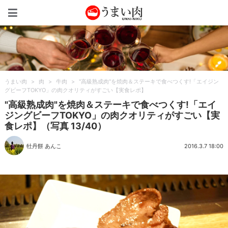
うまい肉
うまい肉
>
肉
>
牛肉
>
"高級熟成肉"を焼肉＆ステーキで食べつくす!「エイジン
グビーフTOKYO」の肉クオリティがすごい【実食レポ】
"高級熟成肉"を焼肉＆ステーキで食べつくす!「エイ
ジングビーフTOKYO」の肉クオリティがすごい【実
食レポ】（写真 13/40）
牡丹餅 あんこ
2016.3.7 18:00