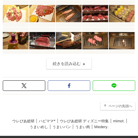
続きを読み込む
ページの先頭へ
ウレぴあ総研
|
ハピママ*
|
ウレぴあ総研 ディズニー特集
|
mimot.
|
うまいめし
|
うまいパン
|
うまい肉
|
Medery.