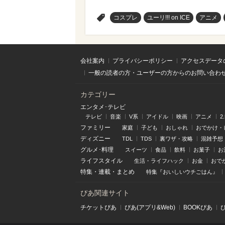
>
コスプレ
ユーリ!!! on ICE
アニメ
会社案内
プライバシーポリシー
アクセスデータ
一般の読者の方・ユーザーの方からのお問い合わ
カテゴリー
エンタメ･テレビ
テレビ
音楽
V系
アイドル
映画
アニメ
2
ファミリー
家庭
子ども
おしゃれ
おでかけ・
ディズニー
TDL
TDS
裏ワザ・攻略
混雑予想
グルメ･料理
スイーツ
食品
飲料
お菓子
お
ライフスタイル
生活・ライフハック
お金
おで
特集
・
連載
・
まとめ
特集『おいしいウチごはん』
ぴあ関連サイト
チケットぴあ
ぴあ(アプリ&Web)
BOOKぴあ