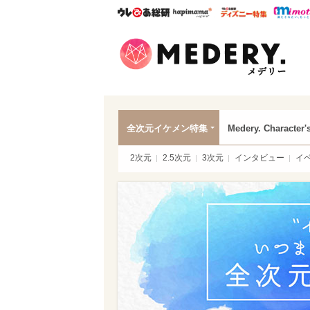
ウレぴあ総研
ハピママ*
ウレぴあ
Mede
全次元イケメン特集
Medery. Character'
2次元
2.5次元
3次元
インタビュー
イ