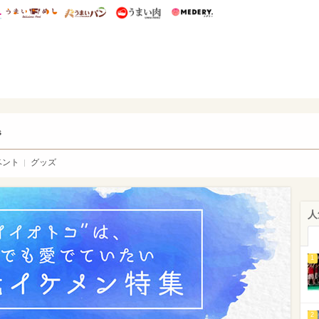
総研 ディズニー特集
mimot.
うまいめし
うまいパン
うまい肉
Medery.
ry.
s
ベント
グッズ
人
1
2