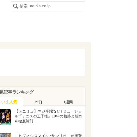
気記事ランキング
いま人気
昨日
1週間
【テニミュ】マジ半端ない! ミュージカ
ル『テニスの王子様』10年の軌跡と魅力
を徹底解剖
「ヒプノシスマイク×サンリオ」が衝撃