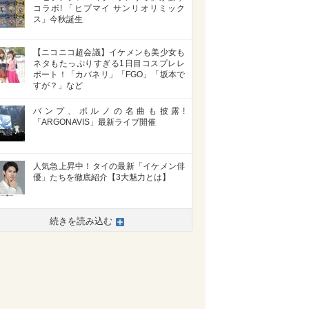
コラボ! 「ヒプマイ サンリオリミック
ス」今秋誕生
【ニコニコ超会議】イケメンも美少女も
ネタもたっぷりすぎる1日目コスプレレ
ポート！「カバネリ」「FGO」「坂本で
すが？」など
バンプ、ポルノの名曲も披露!
「ARGONAVIS」最新ライブ開催
人気急上昇中！タイの最新「イケメン俳
優」たちを徹底紹介【3大魅力とは】
>
続きを読み込む