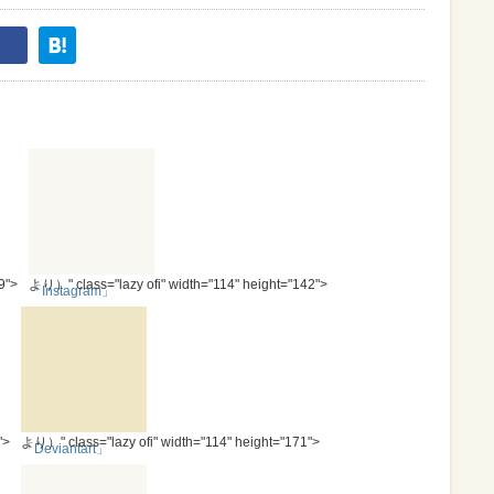
9">
より）" class="lazy ofi" width="114" height="142">
「Instagram」
">
より）" class="lazy ofi" width="114" height="171">
「Deviantart」