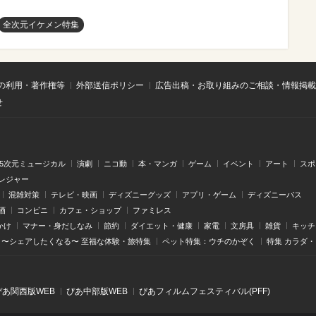
全次元イケメン特集
の利用・著作権等
外部送信ポリシー
広告出稿・お取り組みのご相談・情報掲載
せ
.5次元ミュージカル
演劇
ニコ動
本・マンガ
ゲーム
イベント
アート
スポ
レジャー
混雑対策
テレビ・映画
ディズニーグッズ
アプリ・ゲーム
ディズニーパス
酒
コンビニ
カフェ・ショップ
ファミレス
かけ
マナー・身だしなみ
節約
ダイエット・健康
家電
文房具
雑貨
キッチ
〜シェアしたくなる〜 至福な体験・旅特集
ペット特集：ウチのかぞく
特集 カラダ
ぴあ関⻄版WEB
ぴあ中部版WEB
ぴあフィルムフェスティバル(PFF)