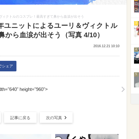
＆ヴィクトルのコスプレ！最高すぎて鼻から血涙が出そう
3
少年ユニットによるユーリ＆ヴィクトル
から血涙が出そう（写真 4/10）
2016.12.21 10:10
4
kでシェア
5
th="640" height="960">
記事に戻る
次の写真