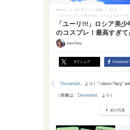
>
>
>
Medery.
全次元イケメン特集
3次元
「ユーリ!!!」ロシア美少年ユニットによるユーリ
「ユーリ!!!」ロシア美
のコスプレ！最高すぎて鼻
haruYasy.
Xでシェア
Faceboo
「Deviantart」
より）" class="lazy" wid
<
（画像は
「Deviantart」
より）
前の写真