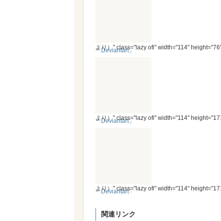
より）" class="lazy ofi" width="114" height="76
「Deviantart」
より）" class="lazy ofi" width="114" height="17
「Deviantart」
より）" class="lazy ofi" width="114" height="17
「Deviantart」
関連リンク