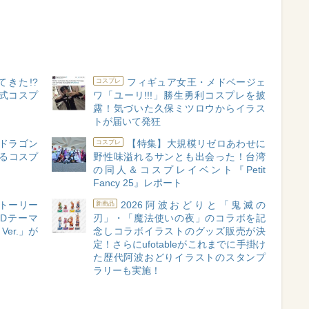
きた!?
フィギュア女王・メドベージェ
コスプレ
公式コスプ
ワ「ユーリ!!!」勝生勇利コスプレを披
露！気づいた久保ミツロウからイラス
トが届いて発狂
ドラゴン
【特集】大規模リゼロあわせに
コスプレ
るコスプ
野性味溢れるサンとも出会った！台湾
の同人＆コスプレイベント『Petit
Fancy 25』レポート
トーリー
2026阿波おどりと「鬼滅の
新商品
』のEDテーマ
刃」・「魔法使いの夜」のコラボを記
S Ver.」が
念しコラボイラストのグッズ販売が決
定！さらにufotableがこれまでに手掛け
た歴代阿波おどりイラストのスタンプ
ラリーも実施！