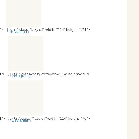
">
より）" class="lazy ofi" width="114" height="171">
「Deviantart」
1">
より）" class="lazy ofi" width="114" height="76">
「Instagram」
1">
より）" class="lazy ofi" width="114" height="76">
「Deviantart」