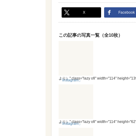
X
Facebook
この記事の写真一覧（全10枚）
より）" class="lazy ofi" width="114" height="13
「Instagram」
より）" class="lazy ofi" width="114" height="62
「Instagram」