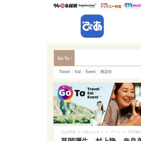
ウレぴあ総研
ハピママ*
ウレぴあ
ぴあ
Go To
Travel
Eat
Event
商店街
>
>
>
ぴあWEB
ぴあエンタメ
アート
草間彌