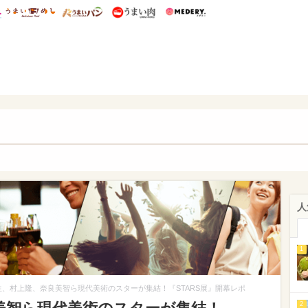
総研 ディズニー特集
mimot.
うまいめし
うまいパン
うまい肉
Medery.
WEB
人
1
生、村上隆、奈良美智ら現代美術のスターが集結！『STARS展』開幕レポ
2