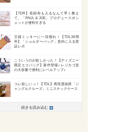
【TDR】長財布も入るなんて早く教え
て。「PAUL & JOE」プロデュースポシ
ェットが便利すぎる
王様ミッキーに一目惚れ！【TDL38周
年】「ショルダーバッグ」意外に入る実
証レポ
こういうのが欲しかった！【ディズニー
限定エコバッグ】新作登場♪ レジカゴ並
の大容量で便利にレベルアップ♪
コレ欲しいっ！【TDL】再現度抜群「ジ
ャングルクルーズ」ミニスナックケース
続きを読み込む