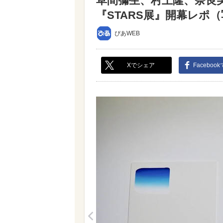
草間彌生、村上隆、奈良
『STARS展』開幕レポ（写
ぴあWEB
Xでシェア
Faceboo
<