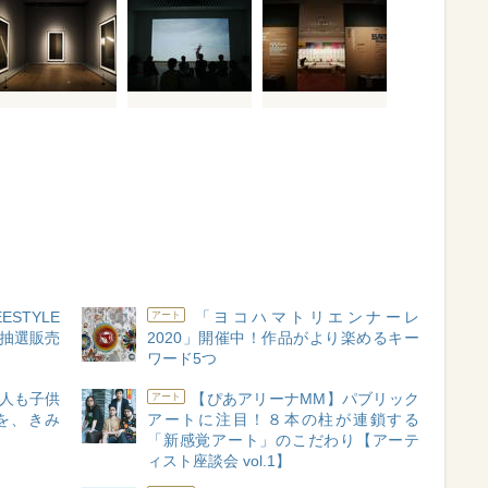
STYLE
「ヨコハマトリエンナーレ
アート
ト抽選販売
2020」開催中！作品がより楽めるキー
ワード5つ
人も子供
【ぴあアリーナMM】パブリック
アート
を、きみ
アートに注目！８本の柱が連鎖する
「新感覚アート」のこだわり【アーテ
ィスト座談会 vol.1】