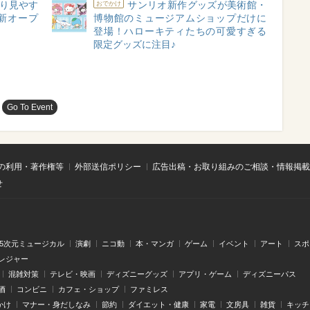
り見やす
サンリオ新作グッズが美術館・
おでかけ
」新オープ
博物館のミュージアムショップだけに
登場！ハローキティたちの可愛すぎる
限定グッズに注目♪
Go To Event
の利用・著作権等
外部送信ポリシー
広告出稿・お取り組みのご相談・情報掲載
せ
.5次元ミュージカル
演劇
ニコ動
本・マンガ
ゲーム
イベント
アート
スポ
レジャー
混雑対策
テレビ・映画
ディズニーグッズ
アプリ・ゲーム
ディズニーパス
酒
コンビニ
カフェ・ショップ
ファミレス
かけ
マナー・身だしなみ
節約
ダイエット・健康
家電
文房具
雑貨
キッチ