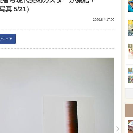
美智ら現代美術のスターが集結！
真 5/21）
2020.8.4 17:00
3
kでシェア
4
5