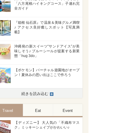
「八方尾根ハイキングコース」子連れ完
全ガイド
『箱根 仙石原』で温泉＆美味グルメ満喫
♪ アクセス良好癒しスポット【写真満
載】
沖縄発の新スイーツ“サンドアイス”が美
味しそう♪ ブルーシールが提案する新業
態「hug 3do」
【ポケモン】バーチャル遊園地がオープ
ン！夏休みの思い出はここで作ろう
続きを読み込む
Travel
Eat
Event
【ディズニー】 大人気の「不織布マス
ク」ミッキーシェイプがかわいい♪
>