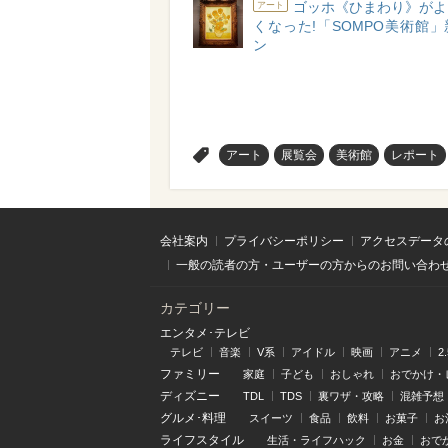
ゴッホ《ひまわり》がよ
アート
くなった!「SOMPO美術館
ン
>
アート
展覧会
美術館
レポート
会社案内
プライバシーポリシー
アクセスデータ
一般の読者の方・ユーザーの方からのお問い合わ
カテゴリー
エンタメ･テレビ
テレビ
音楽
V系
アイドル
映画
アニメ
2
ファミリー
家庭
子ども
おしゃれ
おでかけ・
ディズニー
TDL
TDS
裏ワザ・攻略
混雑予想
グルメ･料理
スイーツ
食品
飲料
お菓子
お
ライフスタイル
生活・ライフハック
お金
おで