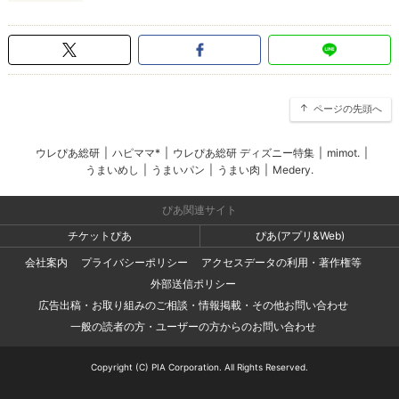
ページの先頭へ
ウレぴあ総研
|
ハピママ*
|
ウレぴあ総研 ディズニー特集
|
mimot.
|
うまいめし
|
うまいパン
|
うまい肉
|
Medery.
ぴあ関連サイト
チケットぴあ
ぴあ(アプリ&Web)
会社案内
プライバシーポリシー
アクセスデータの利用・著作権等
外部送信ポリシー
広告出稿・お取り組みのご相談・情報掲載・その他お問い合わせ
一般の読者の方・ユーザーの方からのお問い合わせ
Copyright (C) PIA Corporation. All Rights Reserved.