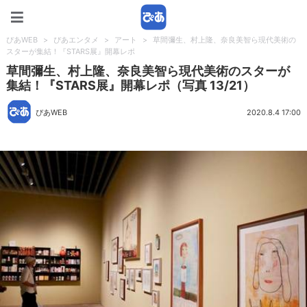
ぴあWEB
ぴあWEB
>
ぴあエンタメ
>
アート
>
草間彌生、村上隆、奈良美智ら現代美術の
スターが集結！『STARS展』開幕レポ
草間彌生、村上隆、奈良美智ら現代美術のスターが
集結！『STARS展』開幕レポ（写真 13/21）
ぴあWEB
2020.8.4 17:00