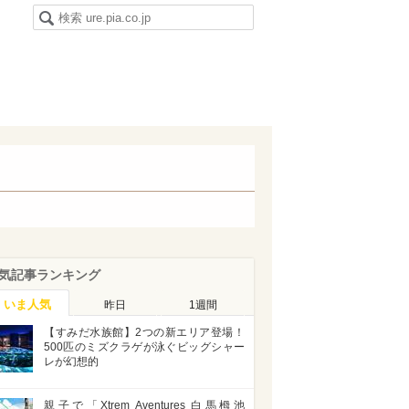
気記事ランキング
いま人気
昨日
1週間
【すみだ水族館】2つの新エリア登場！
500匹のミズクラゲが泳ぐビッグシャー
レが幻想的
親子で「Xtrem Aventures 白馬栂池