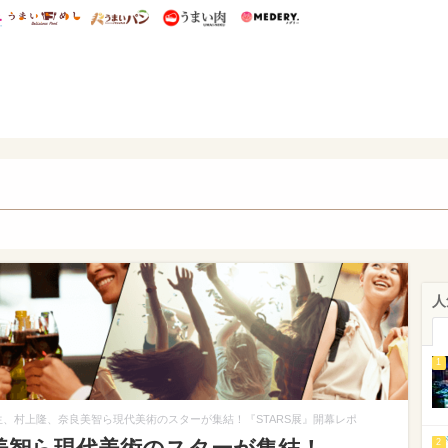
総研 ディズニー特集
mimot.
うまいめし
うまいパン
うまい肉
Medery.
WEB
人
1
生、村上隆、奈良美智ら現代美術のスターが集結！『STARS展』開幕レポ
2