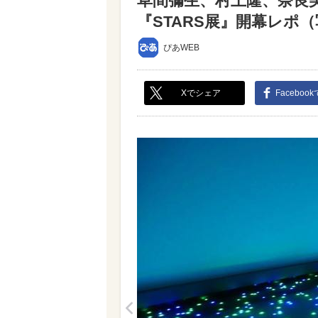
草間彌生、村上隆、奈良
『STARS展』開幕レポ（写
ぴあWEB
Xでシェア
Faceboo
<