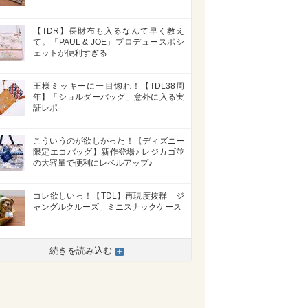
【TDR】長財布も入るなんて早く教え
て。「PAUL & JOE」プロデュースポシ
ェットが便利すぎる
王様ミッキーに一目惚れ！【TDL38周
年】「ショルダーバッグ」意外に入る実
証レポ
こういうのが欲しかった！【ディズニー
限定エコバッグ】新作登場♪ レジカゴ並
の大容量で便利にレベルアップ♪
コレ欲しいっ！【TDL】再現度抜群「ジ
ャングルクルーズ」ミニスナックケース
続きを読み込む