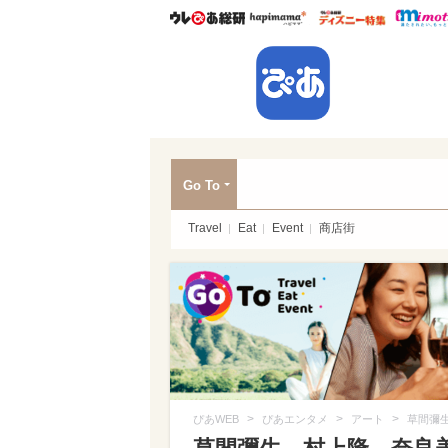
ウレぴあ総研
ハピママ*
ウレぴあ
ぴあ
Go To
Travel
Eat
Event
商店街
>
>
>
ぴあWEB
ぴあエンタメ
アート
草間彌