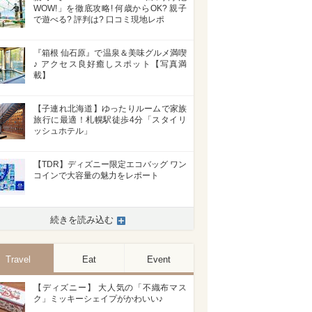
WOW!」を徹底攻略! 何歳からOK? 親子
で遊べる? 評判は? 口コミ現地レポ
『箱根 仙石原』で温泉＆美味グルメ満喫
♪ アクセス良好癒しスポット【写真満
載】
【子連れ北海道】ゆったりルームで家族
旅行に最適！札幌駅徒歩4分「スタイリ
ッシュホテル」
【TDR】ディズニー限定エコバッグ ワン
コインで大容量の魅力をレポート
続きを読み込む
Travel
Eat
Event
【ディズニー】 大人気の「不織布マス
ク」ミッキーシェイプがかわいい♪
>