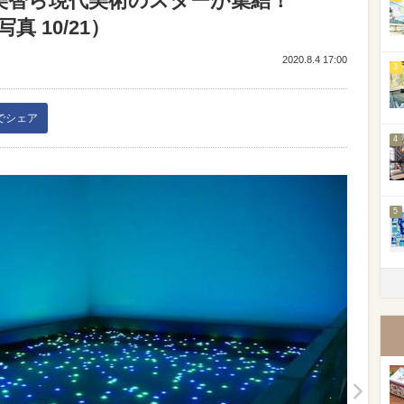
美智ら現代美術のスターが集結！
真 10/21）
2020.8.4 17:00
3
kでシェア
4
5