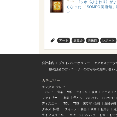
ゴッホ《ひまわり》がよ
アート
くなった!「SOMPO美術館
ン
>
アート
展覧会
美術館
レポート
会社案内
プライバシーポリシー
アクセスデータ
一般の読者の方・ユーザーの方からのお問い合わ
カテゴリー
エンタメ･テレビ
テレビ
音楽
V系
アイドル
映画
アニメ
2
ファミリー
家庭
子ども
おしゃれ
おでかけ・
ディズニー
TDL
TDS
裏ワザ・攻略
混雑予想
グルメ･料理
スイーツ
食品
飲料
お菓子
お
ライフスタイル
生活・ライフハック
お金
おで