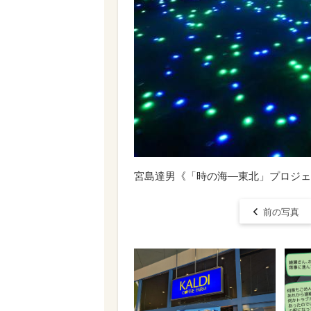
宮島達男《「時の海—東北」プロジェクト
前の写真