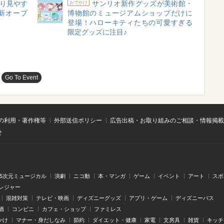
り見やす
サンリオ新作グッズが美術館・
おでかけ
」新オープ
博物館のミュージアムショップだけに
登場！ハローキティたちの可愛すぎる
限定グッズに注目♪
Go To Event
の利用・著作権等
外部送信ポリシー
広告出稿・お取り組みのご相談・情報掲載
せ
.5次元ミュージカル
演劇
ニコ動
本・マンガ
ゲーム
イベント
アート
スポ
レジャー
混雑対策
テレビ・映画
ディズニーグッズ
アプリ・ゲーム
ディズニーパス
酒
コンビニ
カフェ・ショップ
ファミレス
かけ
マナー・身だしなみ
節約
ダイエット・健康
家電
文房具
雑貨
キッチ