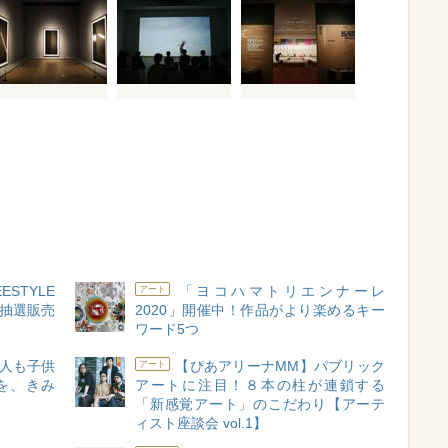
STYLE
「ヨコハマトリエンナーレ
アート
ト抽選販売
2020」開催中！作品がより楽めるキー
ワード5つ
人も子供
【ぴあアリーナMM】パブリック
アート
を、きみ
アートに注目！８本の柱が連鎖する
「新感覚アート」のこだわり【アーテ
ィスト座談会 vol.1】