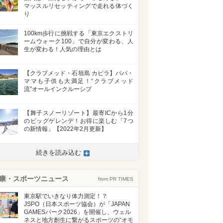
マッスルリセッティングで走れる体づく
り
100km歩行に挑戦する「東京エクストリ
ームウォーク100」で自分が変わる、人
生が変わる！人気の理由とは
【クラブメッド・石垣島 カビラ】パパ・
ママも子供も大満足！“クラブメッド
流”オールインクルーシブ
【舞子スノーリゾート】最寄ICから1分
のビッグゲレンデ！お得に楽しむ「7つ
の新情報」【2022年2月更新】
続きを読み込む
康・スポーツニュース
from PR TIMES
東京駅でいきなり体力測定！？
JSPO（日本スポーツ協会）が「JAPAN
GAMESパーク2026」を開催し、ウェル
ネスと地方創生に繋がるスポーツの“オモ