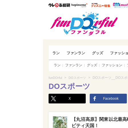
ウレぴあ総研
ハピママ*
ウレぴあ
funDO
ラン
ファンラン
グッズ
ファッシ
ラン
ファンラン
グッズ
ファッション
>
>
DOスポーツ__DOス
funDOrful
DOスポーツ
DOスポーツ
X
Facebook
【丸沼高原】関東以北最高峰
ビティ天国！