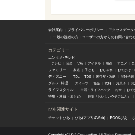
会社案内
プライバシーポリシー
アクセスデータ
一般の読者の方・ユーザーの方からのお問い合わ
カテゴリー
エンタメ･テレビ
テレビ
音楽
V系
アイドル
映画
アニメ
2
ファミリー
家庭
子ども
おしゃれ
おでかけ・
ディズニー
TDL
TDS
裏ワザ・攻略
混雑予想
グルメ･料理
スイーツ
食品
飲料
お菓子
お
ライフスタイル
生活・ライフハック
お金
おで
特集
・
連載
・
まとめ
特集『おいしいウチごはん』
ぴあ関連サイト
チケットぴあ
ぴあ(アプリ&Web)
BOOKぴあ