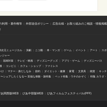
の利用・著作権等
外部送信ポリシー
広告出稿・お取り組みのご相談・情報掲載
せ
.5次元ミュージカル
演劇
ニコ動
本・マンガ
ゲーム
イベント
アート
スポ
レジャー
混雑対策
テレビ・映画
ディズニーグッズ
アプリ・ゲーム
ディズニーパス
酒
コンビニ
カフェ・ショップ
ファミレス
かけ
マナー・身だしなみ
節約
ダイエット・健康
家電
文房具
雑貨
キッチ
〜シェアしたくなる〜 至福な体験・旅特集
ペット特集：ウチのかぞく
特集 カラダ
ぴあ関⻄版WEB
ぴあ中部版WEB
ぴあフィルムフェスティバル(PFF)