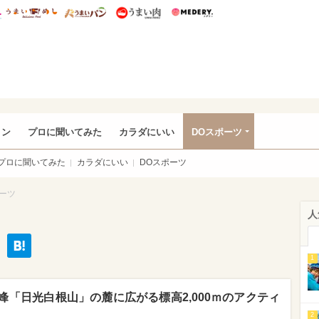
総研 ディズニー特集
mimot.
うまいめし
うまいパン
うまい肉
Medery.
rful
ョン
プロに聞いてみた
カラダにいい
DOスポーツ
プロに聞いてみた
カラダにいい
DOスポーツ
ポーツ
人
1
「日光白根山」の麓に広がる標高2,000ｍのアクティ
2