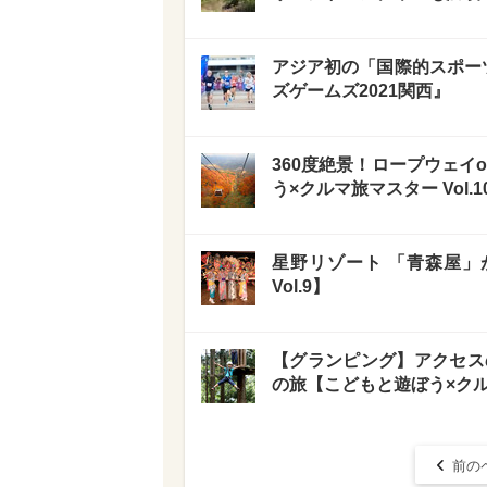
アジア初の「国際的スポーツ
ズゲームズ2021関西』
360度絶景！ロープウェイ
う×クルマ旅マスター Vol.1
星野リゾート 「青森屋」
Vol.9】
【グランピング】アクセス
の旅【こどもと遊ぼう×クルマ
前の