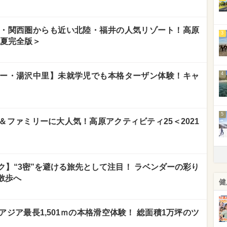
・関西圏からも近い北陸・福井の人気リゾート！高原
3
年夏完全版＞
4
ー・湯沢中里】未就学児でも本格ターザン体験！キャ
5
ファミリーに大人気！高原アクティビティ25＜2021
】“3密”を避ける旅先として注目！ ラベンダーの彩り
散歩へ
健
ジア最長1,501ｍの本格滑空体験！ 総面積1万坪のツ