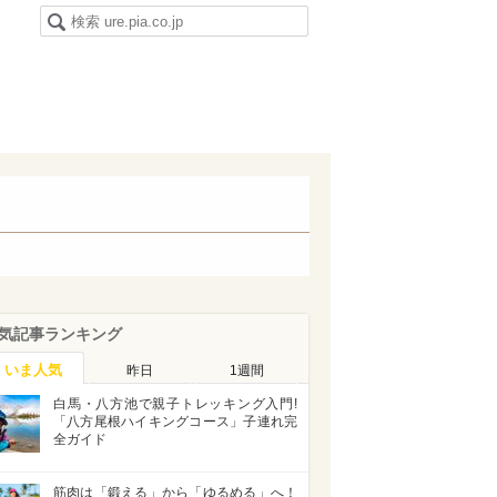
気記事ランキング
いま人気
昨日
1週間
白馬・八方池で親子トレッキング入門!
「八方尾根ハイキングコース」子連れ完
全ガイド
筋肉は「鍛える」から「ゆるめる」へ！