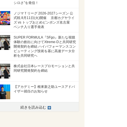
シロさ”を発信！
ノジマＴリーグ 2026-2027シーズン 公
式戦 8月11日(火)開催 京都カグヤライ
ズ vs トップおとめピンポンズ名古屋
ベンチ入り選手発表
SUPER FORMULA『SFgo』新たな視聴
体験の創出に向けてXtreme-Dと共同研究
開発契約を締結 ハイパフォーマンスコン
ピューティング技術を基に高速データ分
析を共同研究へ
株式会社日本レースプロモーションと共
同研究開発契約を締結
【アカデミー】根來新之助ユースアドバ
イザー就任のお知らせ
続きを読み込む