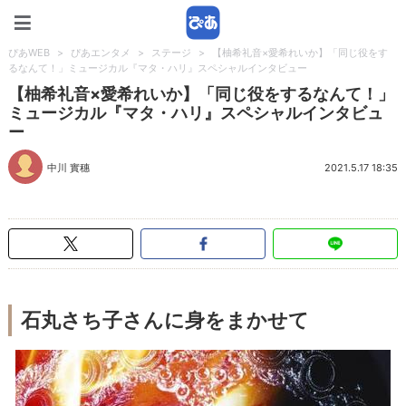
ぴあWEB
ぴあWEB
>
ぴあエンタメ
>
ステージ
>
【柚希礼音×愛希れいか】「同じ役をす
るなんて！」ミュージカル『マタ・ハリ』スペシャルインタビュー
【柚希礼音×愛希れいか】「同じ役をするなんて！」
ミュージカル『マタ・ハリ』スペシャルインタビュ
ー
中川 實穗
2021.5.17 18:35
石丸さち子さんに身をまかせて