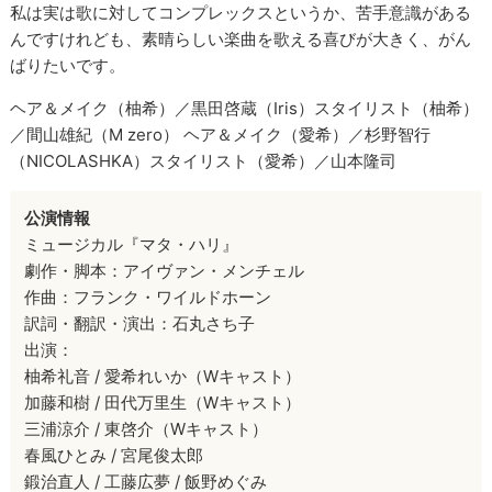
私は実は歌に対してコンプレックスというか、苦手意識がある
んですけれども、素晴らしい楽曲を歌える喜びが大きく、がん
ばりたいです。
ヘア＆メイク（柚希）／黒田啓蔵（Iris）スタイリスト（柚希）
／間山雄紀（M zero） ヘア＆メイク（愛希）／杉野智行
（NICOLASHKA）スタイリスト（愛希）／山本隆司
公演情報
ミュージカル『マタ・ハリ』
劇作・脚本：アイヴァン・メンチェル
作曲：フランク・ワイルドホーン
訳詞・翻訳・演出：石丸さち子
出演：
柚希礼音 / 愛希れいか（Wキャスト）
加藤和樹 / 田代万里生（Wキャスト）
三浦涼介 / 東啓介（Wキャスト）
春風ひとみ / 宮尾俊太郎
鍛治直人 / 工藤広夢 / 飯野めぐみ