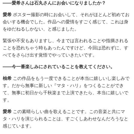
――愛希さんは石丸さんにお会いになりましたか？
愛希
ポスター撮影の時にお会いして、それがほとんど初めてお
会いする機会でした。作品への愛情をすごく感じて、これは身
をゆだねるしかない、と感じました。
緊張や不安もありますし、今までは言われることや指摘される
ことを恐れちゃう時もあったんですけど、今回は恐れずに、す
べてをさらけ出す覚悟でやっていきたいです。
――今一番楽しみにされていることを教えてください。
柚希
この作品をもう一度できることが本当に嬉しいし楽しみで
す。だから無事に新しい『マタ・ハリ』をつくることができ
て、無事に初日から千秋楽まで上演できたら、本当に嬉しいで
す。
愛希
この素晴らしい曲を歌えることです。この音楽と共にマ
タ・ハリを演じられることは、すごくしあわせなんだろうなと
感じています。