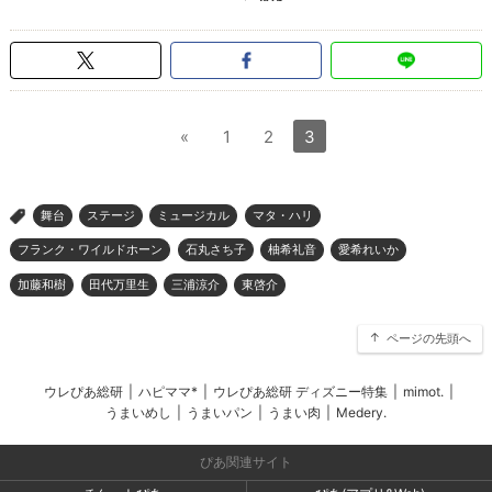
«
1
2
3
舞台
ステージ
ミュージカル
マタ・ハリ
>
フランク・ワイルドホーン
石丸さち子
柚希礼音
愛希れいか
加藤和樹
田代万里生
三浦涼介
東啓介
ページの先頭へ
ウレぴあ総研
|
ハピママ*
|
ウレぴあ総研 ディズニー特集
|
mimot.
|
うまいめし
|
うまいパン
|
うまい肉
|
Medery.
ぴあ関連サイト