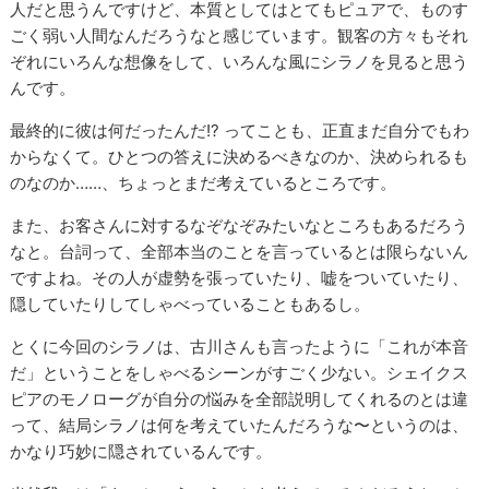
人だと思うんですけど、本質としてはとてもピュアで、ものす
ごく弱い人間なんだろうなと感じています。観客の方々もそれ
ぞれにいろんな想像をして、いろんな風にシラノを見ると思う
んです。
最終的に彼は何だったんだ!? ってことも、正直まだ自分でもわ
からなくて。ひとつの答えに決めるべきなのか、決められるも
のなのか……、ちょっとまだ考えているところです。
また、お客さんに対するなぞなぞみたいなところもあるだろう
なと。台詞って、全部本当のことを言っているとは限らないん
ですよね。その人が虚勢を張っていたり、嘘をついていたり、
隠していたりしてしゃべっていることもあるし。
とくに今回のシラノは、古川さんも言ったように「これが本音
だ」ということをしゃべるシーンがすごく少ない。シェイクス
ピアのモノローグが自分の悩みを全部説明してくれるのとは違
って、結局シラノは何を考えていたんだろうな〜というのは、
かなり巧妙に隠されているんです。