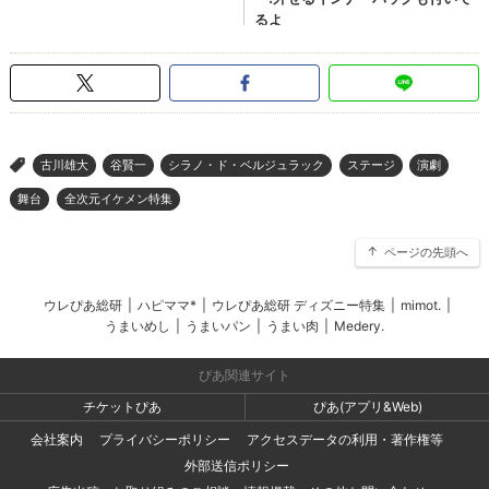
古川雄大
谷賢一
シラノ・ド・ベルジュラック
ステージ
演劇
>
舞台
全次元イケメン特集
ページの先頭へ
ウレぴあ総研
|
ハピママ*
|
ウレぴあ総研 ディズニー特集
|
mimot.
|
うまいめし
|
うまいパン
|
うまい肉
|
Medery.
ぴあ関連サイト
チケットぴあ
ぴあ(アプリ&Web)
会社案内
プライバシーポリシー
アクセスデータの利用・著作権等
外部送信ポリシー