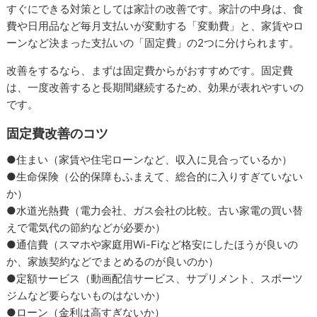
すぐにできる対策としては家計の改善です。家計の中身は、食
費や日用品など毎月支払いが変動する「変動費」と、家賃やロ
ーンなど決まった支払いの「固定費」の2つに分けられます。
改善をするなら、まずは固定費からがおすすめです。固定費
は、一度改善すると長期間継続するため、効果が表れやすいの
です。
固定費改善のコツ
●住まい（家賃や住宅ローンなど、収入に見合っているか）
●生命保険（公的保障もふまえて、総合的に入りすぎていない
か）
●水道光熱費（電力会社、ガス会社の比較。古い家電の買い替
えで電気代の節約などが必要か）
●通信費（スマホや家庭用Wi-Fiなど格安にしたほうが良いの
か、家族契約などでまとめるのが良いのか）
●定額サービス（動画配信サービス、サプリメント、スポーツ
ジムなど要らないものはないか）
●ローン（金利は高すぎないか）