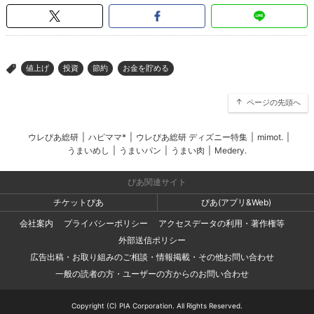
値上げ
投資
節約
お金を貯める
>
ページの先頭へ
ウレぴあ総研
|
ハピママ*
|
ウレぴあ総研 ディズニー特集
|
mimot.
|
うまいめし
|
うまいパン
|
うまい肉
|
Medery.
ぴあ関連サイト
チケットぴあ
ぴあ(アプリ&Web)
会社案内
プライバシーポリシー
アクセスデータの利用・著作権等
外部送信ポリシー
広告出稿・お取り組みのご相談・情報掲載・その他お問い合わせ
一般の読者の方・ユーザーの方からのお問い合わせ
Copyright (C) PIA Corporation. All Rights Reserved.