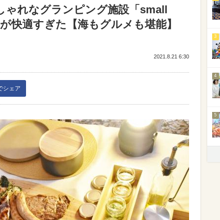
ゃれなグランピング施設「small
GRILL」が快適すぎた【海もグルメも堪能】
3
2021.8.21 6:30
4
kでシェア
5