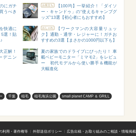
のにガチ
【100均】一挙紹介！「ダイソ
お役立ち
買うべき
ー・キャンドゥ」の“使えるキャンプグ
ッズ”13選【初心者にもおすすめ】
を快適に
【ワークマンの大容量リュッ
おしゃれ
」5選！貼
ク】通勤・通学・レジャーに！ガチお
♪
すすめの3選【まさかの1000円以下も】
て大正解！
夏の家族でのドライブにぴったり！ 車
ーデニン
載ベビーモニター「ミマモ2」をレビュ
ー 初代モデルから使い勝手＆機能が
大幅進化
ー
千葉
稲毛
稲毛海浜公園
small planet CAMP ＆ GRILL
の利用・著作権等
外部送信ポリシー
広告出稿・お取り組みのご相談・情報掲載