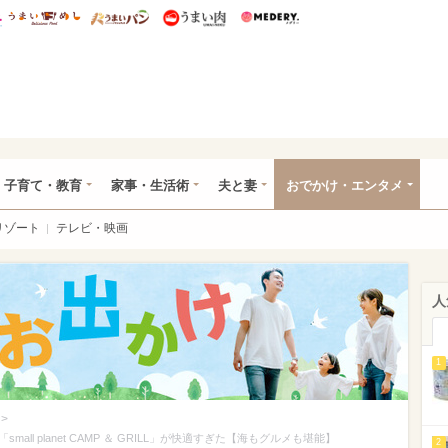
総研 ディズニー特集
mimot.
うまいめし
うまいパン
うまい肉
Medery.
ママ*
子育て・教育
家事・生活術
夫と妻
おでかけ・エンタメ
リゾート
テレビ・映画
人
1
>
l planet CAMP ＆ GRILL」が快適すぎた【海もグルメも堪能】
2