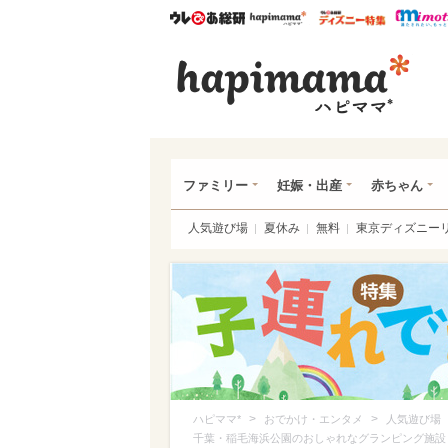
ウレぴあ総研
ハピママ*
ウレぴあ
ハピ
ファミリー
妊娠・出産
赤ちゃん
人気遊び場
夏休み
無料
東京ディズニー
>
>
ハピママ*
おでかけ・エンタメ
人気遊び場
千葉・稲毛海浜公園のおしゃれなグランピング施設「smal