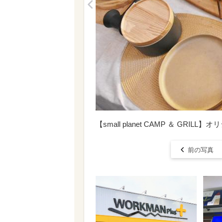
<
【small planet CAMP ＆ GR
前の写真