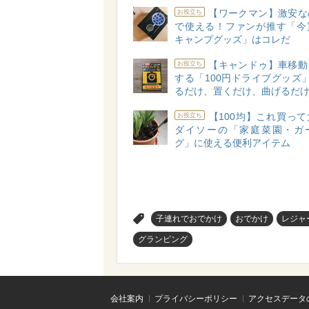
【ワークマン】激安な
お役立ち
で使える！ファンが推す「今
キャンプグッズ」はコレだ
【キャンドゥ】車移動
お役立ち
する「100円ドライブグッズ
るだけ、置くだけ、曲げるだけ
【100均】これ買っ
お役立ち
ダイソーの「家庭菜園・ガ
グ」に使える便利アイテム
>
子連れでおでかけ
おでかけ
レジャ
グランピング
会社案内
プライバシーポリシー
アクセスデータ