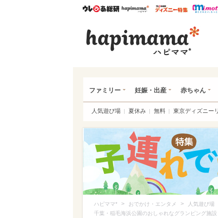
ウレぴあ総研
ハピママ*
ウレぴあ
ハピ
ファミリー
妊娠・出産
赤ちゃん
人気遊び場
夏休み
無料
東京ディズニー
>
>
ハピママ*
おでかけ・エンタメ
人気遊び場
千葉・稲毛海浜公園のおしゃれなグランピング施設「smal