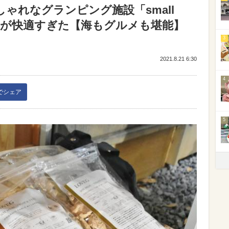
ゃれなグランピング施設「small
GRILL」が快適すぎた【海もグルメも堪能】
3
2021.8.21 6:30
4
kでシェア
5