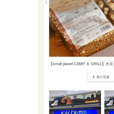
<
【small planet CAMP ＆ GRILL
前の写真