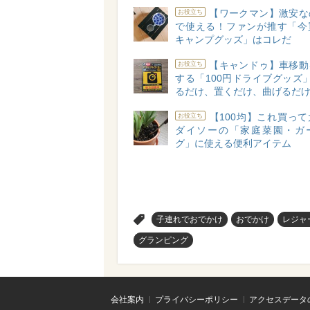
【ワークマン】激安な
お役立ち
で使える！ファンが推す「今
キャンプグッズ」はコレだ
【キャンドゥ】車移動
お役立ち
する「100円ドライブグッズ
るだけ、置くだけ、曲げるだけ
【100均】これ買っ
お役立ち
ダイソーの「家庭菜園・ガ
グ」に使える便利アイテム
>
子連れでおでかけ
おでかけ
レジャ
グランピング
会社案内
プライバシーポリシー
アクセスデータ