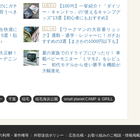
のにガチ
【100均】一挙紹介！「ダイソ
お役立ち
買うべき
ー・キャンドゥ」の“使えるキャンプグ
ッズ”13選【初心者にもおすすめ】
を快適に
【ワークマンの大容量リュッ
おしゃれ
」5選！貼
ク】通勤・通学・レジャーに！ガチお
♪
すすめの3選【まさかの1000円以下も】
て大正解！
夏の家族でのドライブにぴったり！ 車
ーデニン
載ベビーモニター「ミマモ2」をレビュ
ー 初代モデルから使い勝手＆機能が
大幅進化
ー
千葉
稲毛
稲毛海浜公園
small planet CAMP ＆ GRILL
の利用・著作権等
外部送信ポリシー
広告出稿・お取り組みのご相談・情報掲載