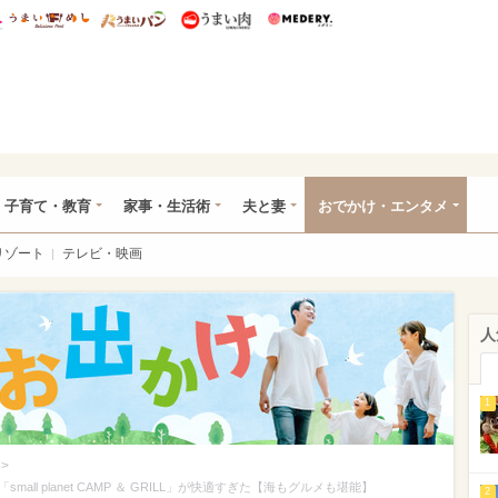
総研 ディズニー特集
mimot.
うまいめし
うまいパン
うまい肉
Medery.
ママ*
子育て・教育
家事・生活術
夫と妻
おでかけ・エンタメ
リゾート
テレビ・映画
人
1
>
l planet CAMP ＆ GRILL」が快適すぎた【海もグルメも堪能】
2