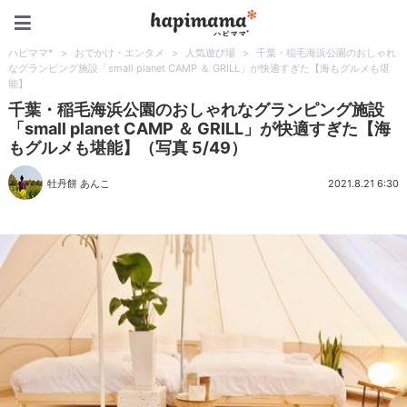
ハピママ*
ハピママ*
>
おでかけ・エンタメ
>
人気遊び場
>
千葉・稲毛海浜公園のおしゃれ
なグランピング施設「small planet CAMP ＆ GRILL」が快適すぎた【海もグルメも堪
能】
千葉・稲毛海浜公園のおしゃれなグランピング施設
「small planet CAMP ＆ GRILL」が快適すぎた【海
もグルメも堪能】（写真 5/49）
牡丹餅 あんこ
2021.8.21 6:30