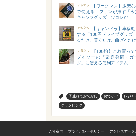
【ワークマン】激安な
お役立ち
で使える！ファンが推す「今
キャンプグッズ」はコレだ
【キャンドゥ】車移動
お役立ち
する「100円ドライブグッズ
るだけ、置くだけ、曲げるだけ
【100均】これ買っ
お役立ち
ダイソーの「家庭菜園・ガ
グ」に使える便利アイテム
>
子連れでおでかけ
おでかけ
レジャ
グランピング
会社案内
プライバシーポリシー
アクセスデータ