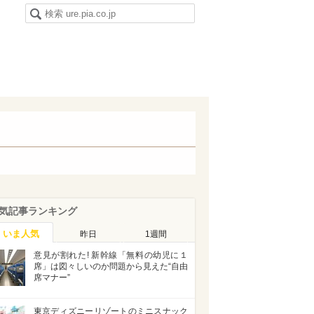
気記事ランキング
いま人気
昨日
1週間
意見が割れた! 新幹線「無料の幼児に１
席」は図々しいのか問題から見えた“自由
席マナー”
東京ディズニーリゾートのミニスナック