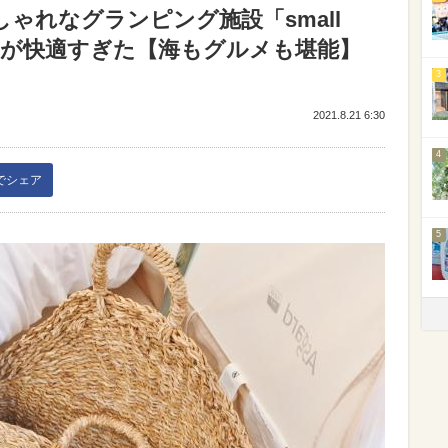
ゃれなグランピング施設「small
GRILL」が快適すぎた【海もグルメも堪能】
3
2021.8.21 6:30
4
kでシェア
5