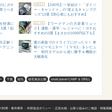
のにガチ
【100均】一挙紹介！「ダイソ
お役立ち
買うべき
ー・キャンドゥ」の“使えるキャンプグ
ッズ”13選【初心者にもおすすめ】
を快適に
【ワークマンの大容量リュッ
おしゃれ
」5選！貼
ク】通勤・通学・レジャーに！ガチお
♪
すすめの3選【まさかの1000円以下も】
て大正解！
夏の家族でのドライブにぴったり！ 車
ーデニン
載ベビーモニター「ミマモ2」をレビュ
ー 初代モデルから使い勝手＆機能が
大幅進化
ー
千葉
稲毛
稲毛海浜公園
small planet CAMP ＆ GRILL
の利用・著作権等
外部送信ポリシー
広告出稿・お取り組みのご相談・情報掲載