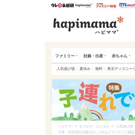
ウレぴあ総研
ハピママ*
ウレぴあ
ハピ
ファミリー
妊娠・出産
赤ちゃん
人気遊び場
夏休み
無料
東京ディズニー
>
>
ハピママ*
おでかけ・エンタメ
人気遊び場
千葉・稲毛海浜公園のおしゃれなグランピング施設「smal