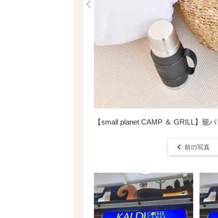
<
【small planet CAMP ＆ GR
前の写真