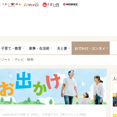
総研 ディズニー特集
mimot.
うまいめし
うまいパン
うまい肉
Medery.
ママ*
子育て・教育
家事・生活術
夫と妻
おでかけ・エンタメ
リゾート
テレビ・映画
人
1
>
l planet CAMP ＆ GRILL」が快適すぎた【海もグルメも堪能】
2