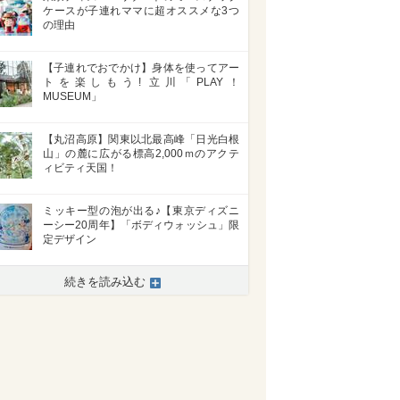
ケースが子連れママに超オススメな3つ
の理由
【子連れでおでかけ】身体を使ってアー
トを楽しもう! 立川「PLAY！
MUSEUM」
【丸沼高原】関東以北最高峰「日光白根
山」の麓に広がる標高2,000ｍのアクテ
ィビティ天国！
ミッキー型の泡が出る♪【東京ディズニ
ーシー20周年】「ボディウォッシュ」限
定デザイン
続きを読み込む