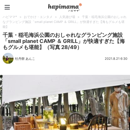
ハピママ*
ハピママ*
>
おでかけ・エンタメ
>
人気遊び場
>
千葉・稲毛海浜公園のおしゃれ
なグランピング施設「small planet CAMP ＆ GRILL」が快適すぎた【海もグルメも堪
能】
千葉・稲毛海浜公園のおしゃれなグランピング施設
「small planet CAMP ＆ GRILL」が快適すぎた【海
もグルメも堪能】（写真 28/49）
牡丹餅 あんこ
2021.8.21 6:30