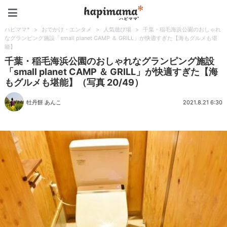
ハピママ*
ハピママ*
>
おでかけ・エンタメ
>
人気遊び場
>
千葉・稲毛海浜公園のおしゃれ
なグランピング施設「small planet CAMP ＆ GRILL」が快適すぎた【海もグルメも堪
能】
千葉・稲毛海浜公園のおしゃれなグランピング施設
「small planet CAMP ＆ GRILL」が快適すぎた【海
もグルメも堪能】（写真 20/49）
牡丹餅 あんこ
2021.8.21 6:30