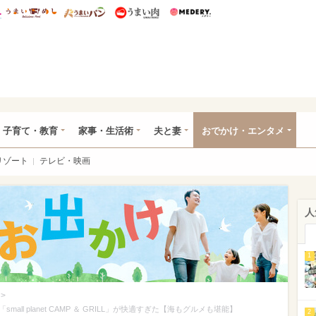
総研 ディズニー特集
mimot.
うまいめし
うまいパン
うまい肉
Medery.
ママ*
子育て・教育
家事・生活術
夫と妻
おでかけ・エンタメ
リゾート
テレビ・映画
人
1
>
l planet CAMP ＆ GRILL」が快適すぎた【海もグルメも堪能】
2