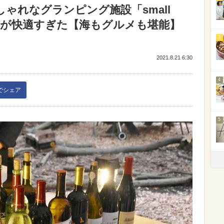
ゃれなグランピング施設「small
GRILL」が快適すぎた【海もグルメも堪能】
3
2021.8.21 6:30
4
kでシェア
5