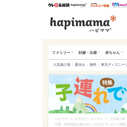
ウレぴあ総研
ハピママ*
ウレぴあ
ハピ
ファミリー
妊娠・出産
赤ちゃん
人気遊び場
夏休み
無料
東京ディズニー
>
>
ハピママ*
おでかけ・エンタメ
人気遊び場
千葉・稲毛海浜公園のおしゃれなグランピング施設「smal