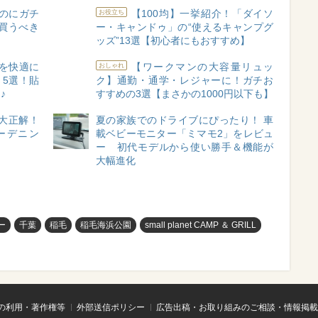
のにガチ
【100均】一挙紹介！「ダイソ
お役立ち
買うべき
ー・キャンドゥ」の“使えるキャンプグ
ッズ”13選【初心者にもおすすめ】
を快適に
【ワークマンの大容量リュッ
おしゃれ
」5選！貼
ク】通勤・通学・レジャーに！ガチお
♪
すすめの3選【まさかの1000円以下も】
て大正解！
夏の家族でのドライブにぴったり！ 車
ーデニン
載ベビーモニター「ミマモ2」をレビュ
ー 初代モデルから使い勝手＆機能が
大幅進化
ー
千葉
稲毛
稲毛海浜公園
small planet CAMP ＆ GRILL
の利用・著作権等
外部送信ポリシー
広告出稿・お取り組みのご相談・情報掲載