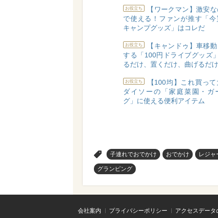
【ワークマン】激安な
お役立ち
で使える！ファンが推す「今
キャンプグッズ」はコレだ
【キャンドゥ】車移動
お役立ち
する「100円ドライブグッズ
るだけ、置くだけ、曲げるだけ
【100均】これ買っ
お役立ち
ダイソーの「家庭菜園・ガ
グ」に使える便利アイテム
>
子連れでおでかけ
おでかけ
レジャ
グランピング
会社案内
プライバシーポリシー
アクセスデータ