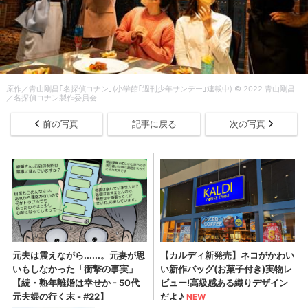
原作／青山剛昌｢名探偵コナン｣(小学館｢週刊少年サンデー｣連載中) © 2022 青山剛昌
／名探偵コナン製作委員会
前の写真
記事に戻る
次の写真