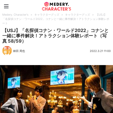
Medery. Character's
Medery. Character's
>
キャラクターグッズ
>
キャラクターグッズ
>
【USJ】
「名探偵コナン・ワールド2022」コナンと一緒に事件解決！アトラクション体験レポ
ート
【USJ】「名探偵コナン・ワールド2022」コナンと
一緒に事件解決！アトラクション体験レポート（写
真 58/59）
林田 周也
2022.3.21 11:00