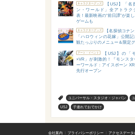
【USJ】「名
キャラクターグッズ
ン・ワールド」全アトラク
表！最新映画の“前日譚”が楽
ゲームも
【名探偵コナン
キャラクターグッズ
「ハロウィンの花嫁」公開記
観たっぷりのメニュー＆限定
【USJ】の「
アート・イベント
×VR」が刺激的！『モンスタ
ーワールド：アイスボーン XR 
先行オープン
>
ユニバーサル・スタジオ・ジャパン
USJ
子連れでおでかけ
会社案内
プライバシーポリシー
アクセスデータ