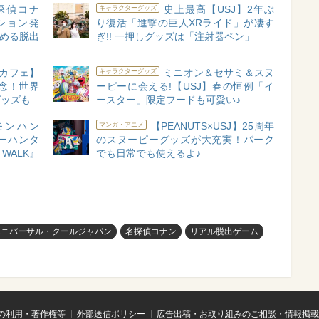
探偵コナ
史上最高【USJ】2年ぶ
キャラクターグッズ
ション発
り復活「進撃の巨人XRライド」が凄す
しめる脱出
ぎ!! 一押しグッズは「注射器ペン」
カフェ】
ミニオン＆セサミ＆スヌ
キャラクターグッズ
念！世界
ーピーに会える!【USJ】春の恒例「イ
グッズも
ースター」限定フードも可愛い♪
モンハン
【PEANUTS×USJ】25周年
マンガ・アニメ
ーハンタ
のスヌーピーグッズが大充実！パーク
WALK』
でも日常でも使えるよ♪
ユニバーサル・クールジャパン
名探偵コナン
リアル脱出ゲーム
の利用・著作権等
外部送信ポリシー
広告出稿・お取り組みのご相談・情報掲載