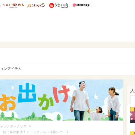
総研 ディズニー特集
mimot.
うまいめし
うまいパン
うまい肉
Medery.
y. Character's
ョンアイテム
人
1
>
ャラクターグッズ
ンと一緒に事件解決！アトラクション体験レポート
2