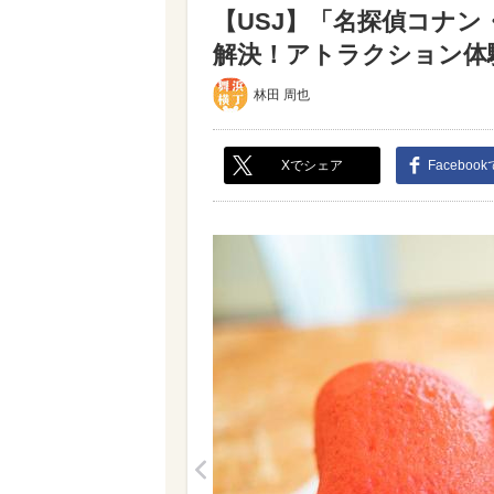
【USJ】「名探偵コナン
解決！アトラクション体験レ
林田 周也
Xでシェア
Faceboo
<