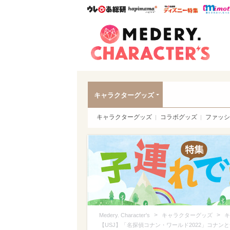
ウレぴあ総研
ハピママ*
ウレぴあ
Meder
キャラクターグッズ
キャラクターグッズ
コラボグッズ
ファッシ
>
>
Medery. Character's
キャラクターグッズ
キ
【USJ】「名探偵コナン・ワールド2022」コナ