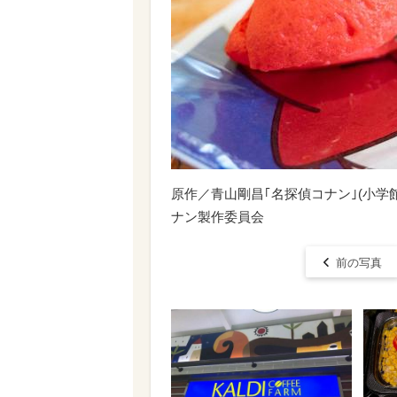
原作／青山剛昌｢名探偵コナン｣(小学館｢
ナン製作委員会
前の写真