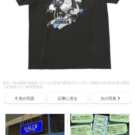
原作／青山剛昌｢名探偵コナン｣(小学館｢週刊少年サンデー｣連載中) © 2022 青山剛昌
／名探偵コナン製作委員会
前の写真
記事に戻る
次の写真