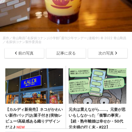
原作／青山剛昌｢名探偵コナン｣(小学館｢週刊少年サンデー｣連載中) © 2022 青山剛昌
／名探偵コナン製作委員会
前の写真
記事に戻る
次の写真