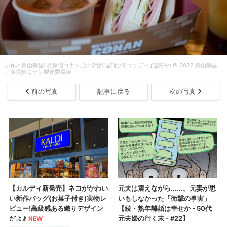
原作／青山剛昌｢名探偵コナン｣(小学館｢週刊少年サンデー｣連載中) © 2022 青山剛昌
／名探偵コナン製作委員会
前の写真
記事に戻る
次の写真