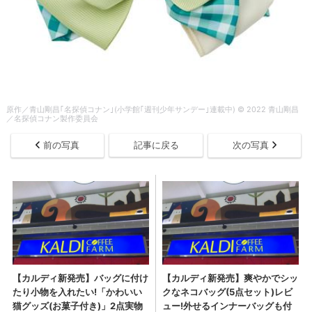
原作／青山剛昌｢名探偵コナン｣(小学館｢週刊少年サンデー｣連載中) © 2022 青山剛昌
／名探偵コナン製作委員会
前の写真
記事に戻る
次の写真