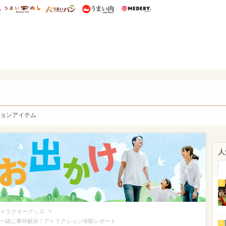
総研 ディズニー特集
mimot.
うまいめし
うまいパン
うまい肉
Medery.
y. Character's
ョンアイテム
人
1
>
ャラクターグッズ
ンと一緒に事件解決！アトラクション体験レポート
2