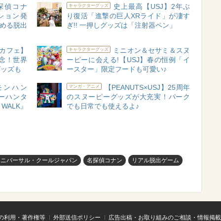
探偵コナ
史上最高【USJ】2年ぶ
キャラクターグッズ
ション発
り復活「進撃の巨人XRライド」が凄す
しめる脱出
ぎ!! 一押しグッズは「注射器ペン」
カフェ】
ミニオン＆セサミ＆スヌ
キャラクターグッズ
念！世界
ーピーに会える!【USJ】春の恒例「イ
グッズも
ースター」限定フードも可愛い♪
モンハン
【PEANUTS×USJ】25周年
マンガ・アニメ
ーハンタ
のスヌーピーグッズが大充実！パーク
WALK』
でも日常でも使えるよ♪
ユニバーサル・クールジャパン
名探偵コナン
リアル脱出ゲーム
の利用・著作権等
外部送信ポリシー
広告出稿・お取り組みのご相談・情報掲載