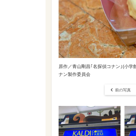
原作／青山剛昌｢名探偵コナン｣(小学館｢
ナン製作委員会
前の写真