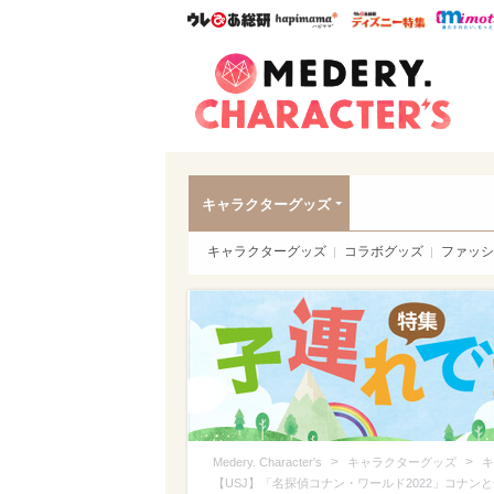
ウレぴあ総研
ハピママ*
ウレぴあ
Meder
キャラクターグッズ
キャラクターグッズ
コラボグッズ
ファッシ
>
>
Medery. Character's
キャラクターグッズ
キ
【USJ】「名探偵コナン・ワールド2022」コナ