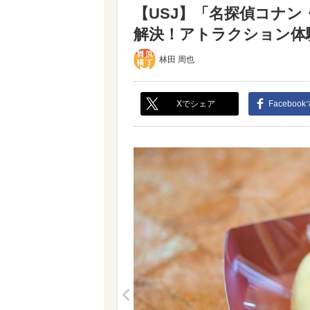
【USJ】「名探偵コナン
解決！アトラクション体験レ
林田 周也
Xでシェア
Faceboo
<