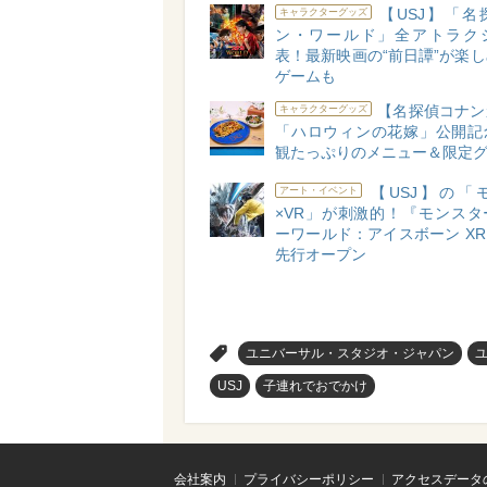
【USJ】「名
キャラクターグッズ
ン・ワールド」全アトラク
表！最新映画の“前日譚”が楽
ゲームも
【名探偵コナン
キャラクターグッズ
「ハロウィンの花嫁」公開記
観たっぷりのメニュー＆限定
【USJ】の「
アート・イベント
×VR」が刺激的！『モンスタ
ーワールド：アイスボーン XR 
先行オープン
>
ユニバーサル・スタジオ・ジャパン
USJ
子連れでおでかけ
会社案内
プライバシーポリシー
アクセスデータ