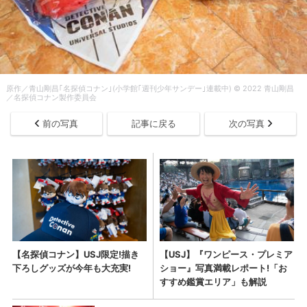
原作／青山剛昌｢名探偵コナン｣(小学館｢週刊少年サンデー｣連載中) © 2022 青山剛昌
／名探偵コナン製作委員会
前の写真
記事に戻る
次の写真