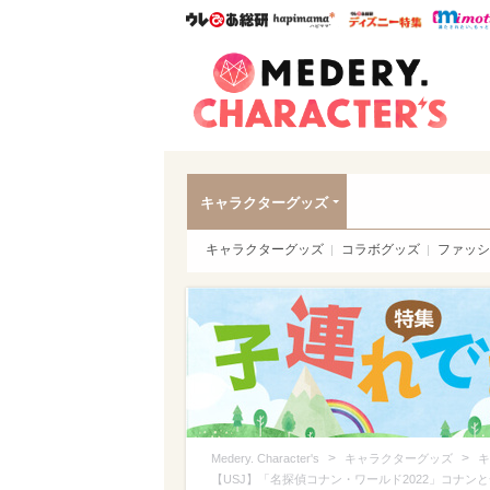
ウレぴあ総研
ハピママ*
ウレぴあ
Meder
キャラクターグッズ
キャラクターグッズ
コラボグッズ
ファッシ
>
>
Medery. Character's
キャラクターグッズ
キ
【USJ】「名探偵コナン・ワールド2022」コナ