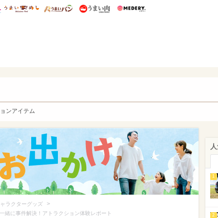
総研 ディズニー特集
mimot.
うまいめし
うまいパン
うまい肉
Medery.
y. Character's
ョンアイテム
人
1
>
ャラクターグッズ
ンと一緒に事件解決！アトラクション体験レポート
2