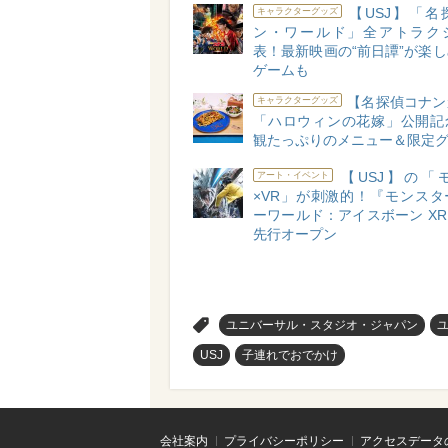
【USJ】「名
キャラクターグッズ
ン・ワールド」全アトラク
表！最新映画の“前日譚”が楽
ゲームも
【名探偵コナン
キャラクターグッズ
「ハロウィンの花嫁」公開記
観たっぷりのメニュー＆限定
【USJ】の「
アート・イベント
×VR」が刺激的！『モンスタ
ーワールド：アイスボーン XR 
先行オープン
>
ユニバーサル・スタジオ・ジャパン
USJ
子連れでおでかけ
会社案内
プライバシーポリシー
アクセスデータ