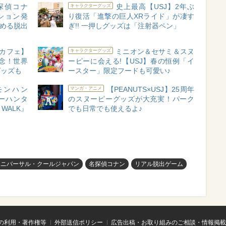
探偵コナ
史上最高【USJ】2年ぶ
キャラクターグッズ
ション発
り復活「進撃の巨人XRライド」が凄す
しめる脱出
ぎ!! 一押しグッズは「注射器ペン」
カフェ】
ミニオン＆セサミ＆スヌ
キャラクターグッズ
念！世界
ーピーに会える!【USJ】春の恒例「イ
グッズも
ースター」限定フードも可愛い♪
モンハン
【PEANUTS×USJ】25周年
マンガ・アニメ
ーハンタ
のスヌーピーグッズが大充実！パーク
WALK』
でも日常でも使えるよ♪
ユニバーサル・クールジャパン
名探偵コナン
リアル脱出ゲーム
の利用・著作権等
外部送信ポリシー
広告出稿・お取り組みのご相談・情報掲載