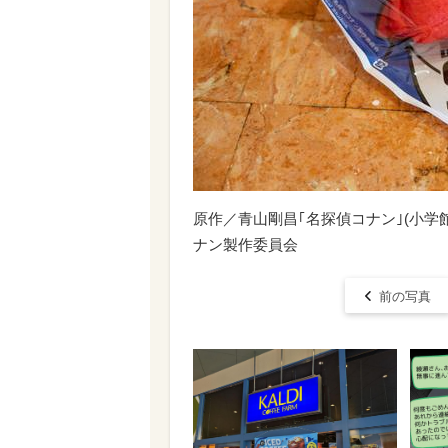
原作／青山剛昌｢名探偵コナン｣(小学館｢
ナン製作委員会
前の写真