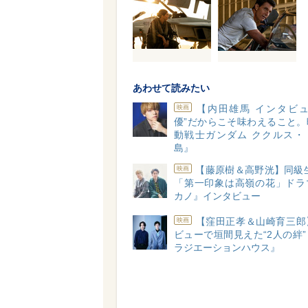
あわせて読みたい
【内田雄馬 インタビュ
映画
優”だからこそ味わえること。
動戦士ガンダム ククルス・
島』
【藤原樹＆高野洸】同級
映画
「第一印象は高嶺の花」ドラ
カノ』インタビュー
【窪田正孝＆山崎育三郎
映画
ビューで垣間見えた“2人の絆
ラジエーションハウス』