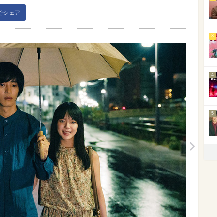
kでシェア
3
4
5