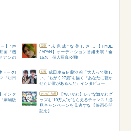
ー】“声
“未完成”な美しさ…【HYBE
音楽
映画『機
JAPAN】オーディション番組出演「全
ドアンの
15名」個人写真公開!
生トーク!
成田凌＆伊藤沙莉「大人って難し
映画
マ『明日
い」“もがく27歳”を描く『あなたに聴か
せたい歌があるんだ』インタビュー
】インタ
【ちいかわ】レアな激かわグ
テレビ・映画
”『劇場版
ッズを“10万人”がもらえるチャンス！必
見キャンペーンを見逃すな【映画公開
記念】