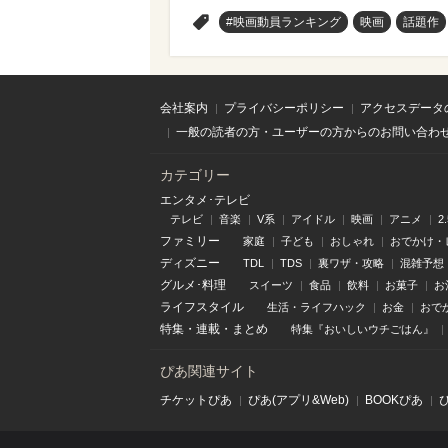
>
#映画動員ランキング
映画
話題作
会社案内
プライバシーポリシー
アクセスデータ
一般の読者の方・ユーザーの方からのお問い合わ
カテゴリー
エンタメ･テレビ
テレビ
音楽
V系
アイドル
映画
アニメ
2
ファミリー
家庭
子ども
おしゃれ
おでかけ・
ディズニー
TDL
TDS
裏ワザ・攻略
混雑予想
グルメ･料理
スイーツ
食品
飲料
お菓子
お
ライフスタイル
生活・ライフハック
お金
おで
特集
・
連載
・
まとめ
特集『おいしいウチごはん』
ぴあ関連サイト
チケットぴあ
ぴあ(アプリ&Web)
BOOKぴあ