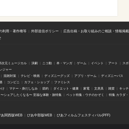
の利用・著作権等
外部送信ポリシー
広告出稿・お取り組みのご相談・情報掲載
せ
.5次元ミュージカル
演劇
ニコ動
本・マンガ
ゲーム
イベント
アート
スポ
レジャー
混雑対策
テレビ・映画
ディズニーグッズ
アプリ・ゲーム
ディズニーパス
酒
コンビニ
カフェ・ショップ
ファミレス
かけ
マナー・身だしなみ
節約
ダイエット・健康
家電
文房具
雑貨
キッチ
〜シェアしたくなる〜 至福な体験・旅特集
ペット特集：ウチのかぞく
特集 カラダ
ぴあ関⻄版WEB
ぴあ中部版WEB
ぴあフィルムフェスティバル(PFF)