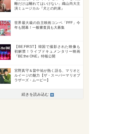
離だけは離れてはいけない」織山尚大主
演ミュージカル『犬との約束』
世界最大級の自主映画コンペ「PFF」今
年も開幕！一般審査員も大募集
【BE:FIRST】韓国で撮影された映像も
初解禁！ライブドキュメンタリー映画
『BE:the ONE』特報公開
宮野真守＆畠中祐が熱く語る、マリオと
ルイージの魅力【ザ・スーパーマリオブ
ラザーズ・ムービー】
>
続きを読み込む