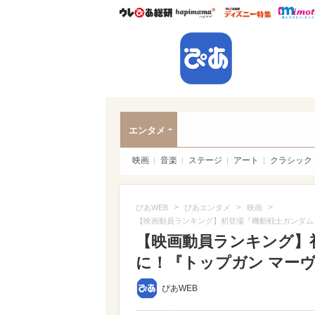
ウレぴあ総研
ハピママ*
ウレぴあ
ぴあ
エンタメ
映画
音楽
ステージ
アート
クラシック
>
>
>
ぴあWEB
ぴあエンタメ
映画
【映画動員ランキング】初登場『機動戦士ガンダム』
【映画動員ランキング】
に！『トップガン マーヴ
ぴあWEB