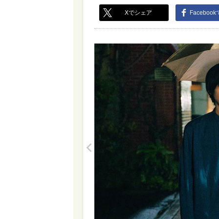
Xでシェア
Faceboo
<