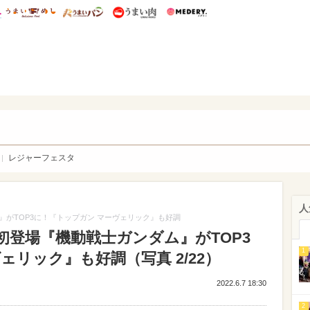
総研 ディズニー特集
mimot.
うまいめし
うまいパン
うまい肉
Medery.
WEB
レジャーフェスタ
人
がTOP3に！『トップガン マーヴェリック』も好調
初登場『機動戦士ガンダム』がTOP3
1
ェリック』も好調（写真 2/22）
2022.6.7 18:30
2