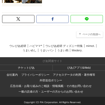
ページの先頭へ
ウレぴあ総研
|
ハピママ*
|
ウレぴあ総研 ディズニー特集
|
mimot.
|
うまいめし
|
うまいパン
|
うまい肉
|
Medery.
ぴあ関連サイト
チケットぴあ
ぴあ(アプリ&Web)
会社案内
プライバシーポリシー
アクセスデータの利用・著作権等
外部送信ポリシー
広告出稿・お取り組みのご相談・情報掲載・その他お問い合わせ
一般の読者の方・ユーザーの方からのお問い合わせ
Copyright (C) PIA Corporation. All Rights Reserved.