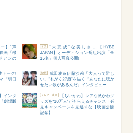
ー】“声
“未完成”な美しさ…【HYBE
音楽
映画『機
JAPAN】オーディション番組出演「全
ドアンの
15名」個人写真公開!
生トーク!
成田凌＆伊藤沙莉「大人って難し
映画
マ『明日
い」“もがく27歳”を描く『あなたに聴か
せたい歌があるんだ』インタビュー
】インタ
【ちいかわ】レアな激かわグ
テレビ・映画
”『劇場版
ッズを“10万人”がもらえるチャンス！必
見キャンペーンを見逃すな【映画公開
記念】