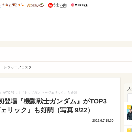
総研 ディズニー特集
mimot.
うまいめし
うまいパン
うまい肉
Medery.
WEB
レジャーフェスタ
人
がTOP3に！『トップガン マーヴェリック』も好調
初登場『機動戦士ガンダム』がTOP3
1
ェリック』も好調（写真 9/22）
2022.6.7 18:30
2