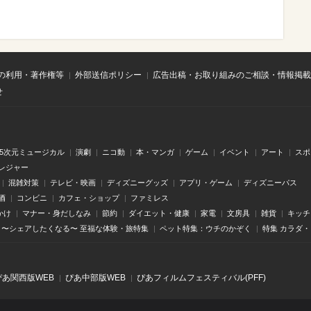
の利用・著作権等
外部送信ポリシー
広告出稿・お取り組みのご相談・情報掲載
せ
.5次元ミュージカル
演劇
ニコ動
本・マンガ
ゲーム
イベント
アート
スポ
レジャー
混雑対策
テレビ・映画
ディズニーグッズ
アプリ・ゲーム
ディズニーパス
酒
コンビニ
カフェ・ショップ
ファミレス
かけ
マナー・身だしなみ
節約
ダイエット・健康
家電
文房具
雑貨
キッチ
〜シェアしたくなる〜 至福な体験・旅特集
ペット特集：ウチのかぞく
特集 カラダ
ぴあ関⻄版WEB
ぴあ中部版WEB
ぴあフィルムフェスティバル(PFF)