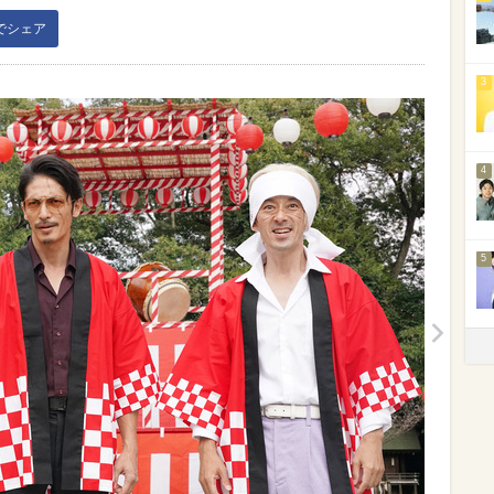
kでシェア
3
4
5