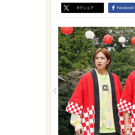
Xでシェア
Faceboo
<