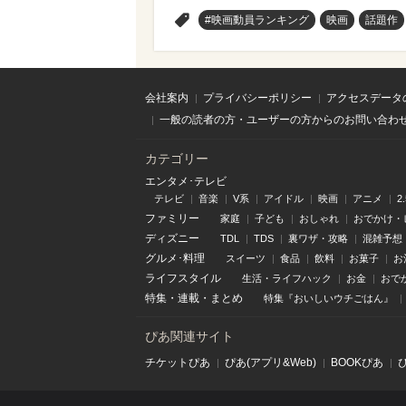
>
#映画動員ランキング
映画
話題作
会社案内
プライバシーポリシー
アクセスデータ
一般の読者の方・ユーザーの方からのお問い合わ
カテゴリー
エンタメ･テレビ
テレビ
音楽
V系
アイドル
映画
アニメ
2
ファミリー
家庭
子ども
おしゃれ
おでかけ・
ディズニー
TDL
TDS
裏ワザ・攻略
混雑予想
グルメ･料理
スイーツ
食品
飲料
お菓子
お
ライフスタイル
生活・ライフハック
お金
おで
特集
・
連載
・
まとめ
特集『おいしいウチごはん』
ぴあ関連サイト
チケットぴあ
ぴあ(アプリ&Web)
BOOKぴあ