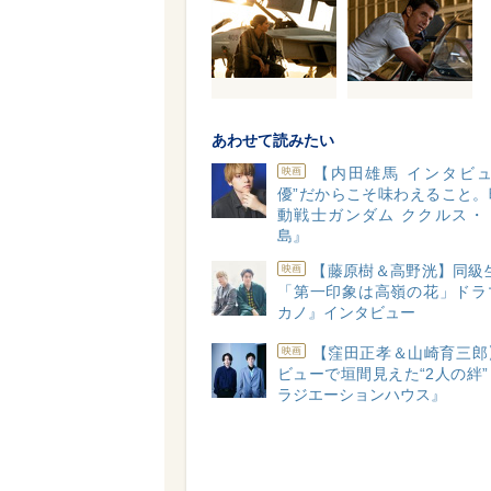
あわせて読みたい
【内田雄馬 インタビュ
映画
優”だからこそ味わえること。
動戦士ガンダム ククルス・
島』
【藤原樹＆高野洸】同級
映画
「第一印象は高嶺の花」ドラ
カノ』インタビュー
【窪田正孝＆山崎育三郎
映画
ビューで垣間見えた“2人の絆
ラジエーションハウス』