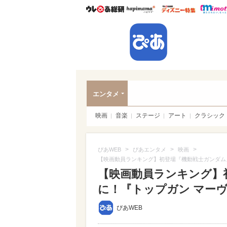
ウレぴあ総研
ハピママ*
ウレぴあ
ぴあ
エンタメ
映画
音楽
ステージ
アート
クラシック
>
>
>
ぴあWEB
ぴあエンタメ
映画
【映画動員ランキング】初登場『機動戦士ガンダム』
【映画動員ランキング】
に！『トップガン マーヴ
ぴあWEB