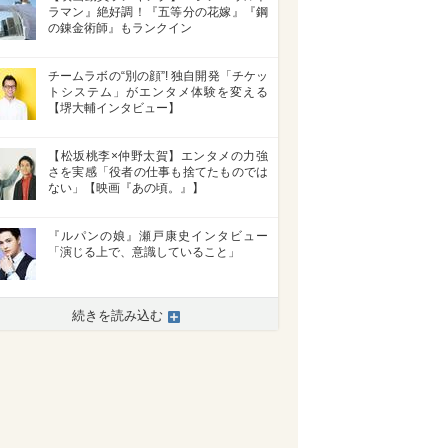
ラマン』絶好調！『五等分の花嫁』『鋼
の錬金術師』もランクイン
チームラボの“別の顔”! 独自開発「チケッ
トシステム」がエンタメ体験を変える
【堺大輔インタビュー】
【松坂桃李×仲野太賀】エンタメの力強
さを実感「役者の仕事も捨てたものでは
ない」【映画『あの頃。』】
『ルパンの娘』瀬戸康史インタビュー
「演じる上で、意識していること」
>
続きを読み込む