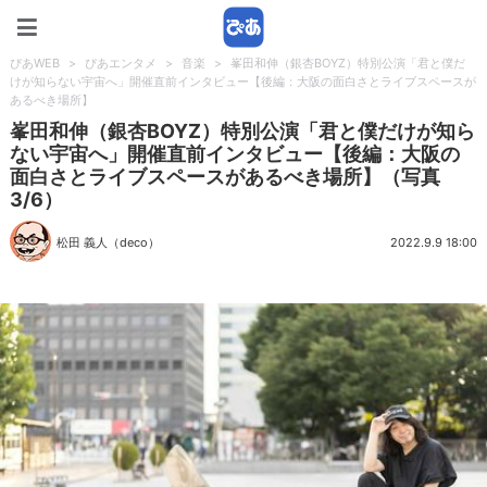
ぴあWEB
ぴあWEB
>
ぴあエンタメ
>
音楽
>
峯田和伸（銀杏BOYZ）特別公演「君と僕だ
けが知らない宇宙へ」開催直前インタビュー【後編：大阪の面白さとライブスペースが
あるべき場所】
峯田和伸（銀杏BOYZ）特別公演「君と僕だけが知ら
ない宇宙へ」開催直前インタビュー【後編：大阪の
面白さとライブスペースがあるべき場所】（写真
3/6）
松田 義人（deco）
2022.9.9 18:00