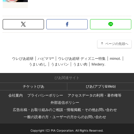
ページの先頭へ
ウレぴあ総研
|
ハピママ*
|
ウレぴあ総研 ディズニー特集
|
mimot.
|
うまいめし
|
うまいパン
|
うまい肉
|
Medery.
ぴあ関連サイト
チケットぴあ
ぴあ(アプリ&Web)
会社案内
プライバシーポリシー
アクセスデータの利用・著作権等
外部送信ポリシー
広告出稿・お取り組みのご相談・情報掲載・その他お問い合わせ
一般の読者の方・ユーザーの方からのお問い合わせ
Copyright (C) PIA Corporation. All Rights Reserved.