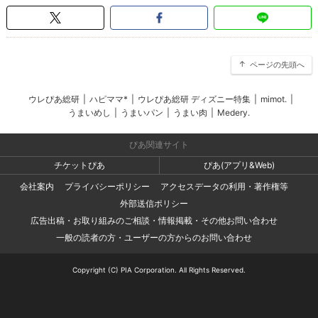
ページの先頭へ
ウレぴあ総研
|
ハピママ*
|
ウレぴあ総研 ディズニー特集
|
mimot.
|
うまいめし
|
うまいパン
|
うまい肉
|
Medery.
ぴあ関連サイト
チケットぴあ
ぴあ(アプリ&Web)
会社案内
プライバシーポリシー
アクセスデータの利用・著作権等
外部送信ポリシー
広告出稿・お取り組みのご相談・情報掲載・その他お問い合わせ
一般の読者の方・ユーザーの方からのお問い合わせ
Copyright (C) PIA Corporation. All Rights Reserved.