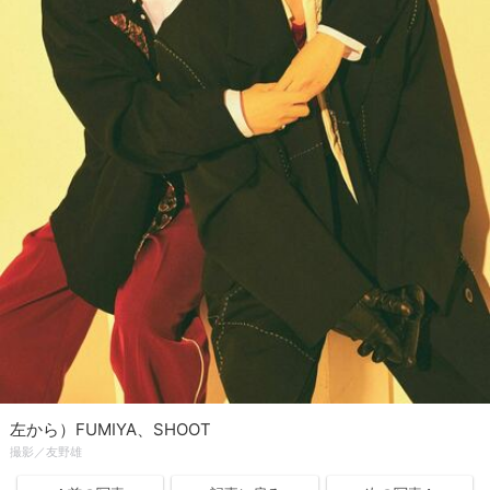
左から）FUMIYA、SHOOT
撮影／友野雄