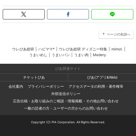
ページの先頭へ
ウレぴあ総研
|
ハピママ*
|
ウレぴあ総研 ディズニー特集
|
mimot.
|
うまいめし
|
うまいパン
|
うまい肉
|
Medery.
ぴあ関連サイト
チケットぴあ
ぴあ(アプリ&Web)
会社案内
プライバシーポリシー
アクセスデータの利用・著作権等
外部送信ポリシー
広告出稿・お取り組みのご相談・情報掲載・その他お問い合わせ
一般の読者の方・ユーザーの方からのお問い合わせ
Copyright (C) PIA Corporation. All Rights Reserved.