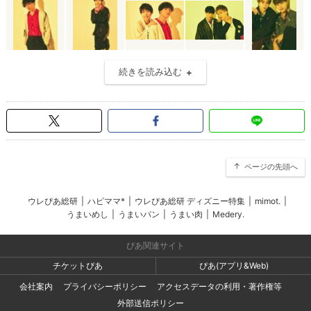
続きを読み込む
ページの先頭へ
ウレぴあ総研
|
ハピママ*
|
ウレぴあ総研 ディズニー特集
|
mimot.
|
うまいめし
|
うまいパン
|
うまい肉
|
Medery.
ぴあ関連サイト
チケットぴあ
ぴあ(アプリ&Web)
会社案内
プライバシーポリシー
アクセスデータの利用・著作権等
外部送信ポリシー