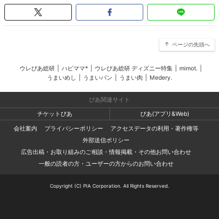
ページの先頭へ
ウレぴあ総研
|
ハピママ*
|
ウレぴあ総研 ディズニー特集
|
mimot.
|
うまいめし
|
うまいパン
|
うまい肉
|
Medery.
ぴあ関連サイト
チケットぴあ
ぴあ(アプリ&Web)
会社案内
プライバシーポリシー
アクセスデータの利用・著作権等
外部送信ポリシー
広告出稿・お取り組みのご相談・情報掲載・その他お問い合わせ
一般の読者の方・ユーザーの方からのお問い合わせ
Copyright (C) PIA Corporation. All Rights Reserved.