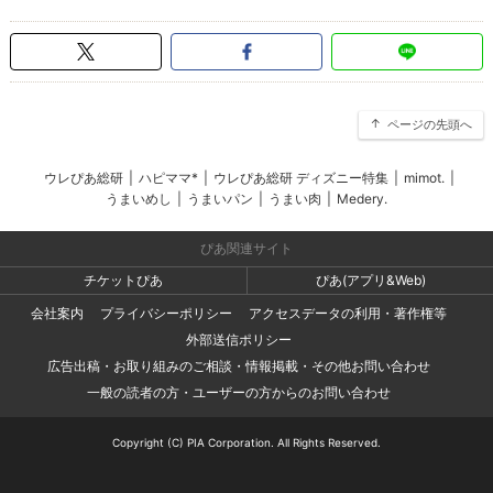
ページの先頭へ
ウレぴあ総研
|
ハピママ*
|
ウレぴあ総研 ディズニー特集
|
mimot.
|
うまいめし
|
うまいパン
|
うまい肉
|
Medery.
ぴあ関連サイト
チケットぴあ
ぴあ(アプリ&Web)
会社案内
プライバシーポリシー
アクセスデータの利用・著作権等
外部送信ポリシー
広告出稿・お取り組みのご相談・情報掲載・その他お問い合わせ
一般の読者の方・ユーザーの方からのお問い合わせ
Copyright (C) PIA Corporation. All Rights Reserved.