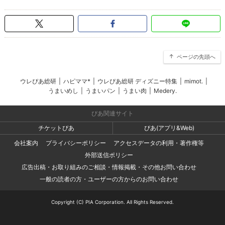
ページの先頭へ
ウレぴあ総研
|
ハピママ*
|
ウレぴあ総研 ディズニー特集
|
mimot.
|
うまいめし
|
うまいパン
|
うまい肉
|
Medery.
ぴあ関連サイト
チケットぴあ
ぴあ(アプリ&Web)
会社案内
プライバシーポリシー
アクセスデータの利用・著作権等
外部送信ポリシー
広告出稿・お取り組みのご相談・情報掲載・その他お問い合わせ
一般の読者の方・ユーザーの方からのお問い合わせ
Copyright (C) PIA Corporation. All Rights Reserved.