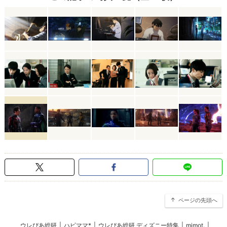
ページの先頭へ
ウレぴあ総研
|
ハピママ*
|
ウレぴあ総研 ディズニー特集
|
mimot.
|