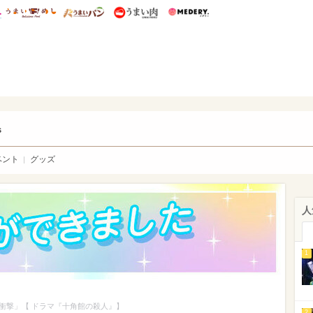
総研 ディズニー特集
mimot.
うまいめし
うまいパン
うまい肉
Medery.
ry.
s
ベント
グッズ
人
1
衝撃」【 ドラマ『十角館の殺人』】
2