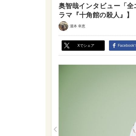
奥智哉インタビュー「全
ラマ『十角館の殺人』】（写
瀧本 幸恵
Xでシェア
Faceboo
<