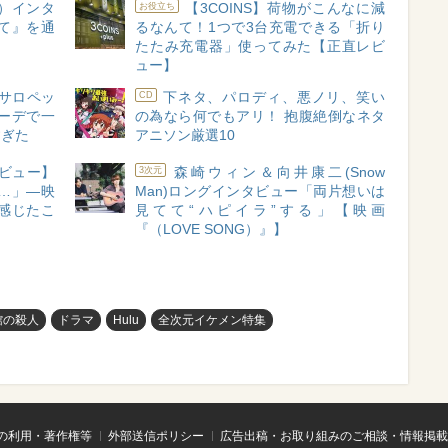
S）インタ
【3COINS】荷物がこんなに減
お役立ち
て』を通
るなんて！1つで3台充電できる「折り
たたみ充電器」使ってみた【正直レビ
ュー】
サロペッ
下ネタ、パロディ、悪ノリ、笑い
CD
ーデで一
の為なら何でもアリ！ 抱腹絶倒なネタ
すぎた
アニソン厳選10
ビュー】
森崎ウィン＆向井康二(Snow
3次元
…」―映
Man)ロングインタビュー「両片想いは
感じたこ
見てて“ハピイラ”する」【映画
『（LOVE SONG）』】
館の殺人
ドラマ
Hulu
全次元イケメン特集
の利用・著作権等
外部送信ポリシー
広告出稿・お取り組みのご相談・情報掲載