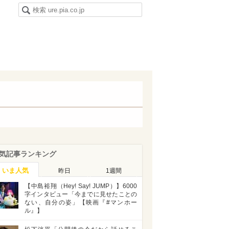
気記事ランキング
いま人気
昨日
1週間
【中島裕翔（Hey! Say! JUMP）】6000
字インタビュー「今までに見せたことの
ない、自分の姿」【映画『#マンホー
ル』】