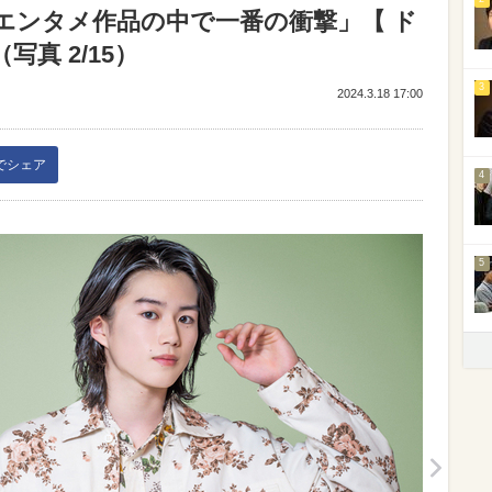
エンタメ作品の中で一番の衝撃」【 ド
真 2/15）
3
2024.3.18 17:00
kでシェア
4
5