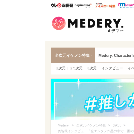
ウレぴあ総研
ハピママ*
ウレぴあ
Mede
全次元イケメン特集
Medery. Character'
2次元
2.5次元
3次元
インタビュー
イ
>
>
>
Medery.
全次元イケメン特集
3次元
奥智哉インタビュー「全エンタメ作品の中で一番の