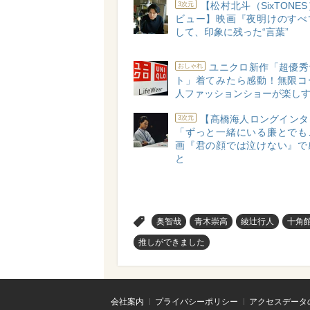
【松村北斗（SixTONE
3次元
ビュー】映画『夜明けのすべ
して、印象に残った“言葉”
ユニクロ新作「超優秀
おしゃれ
ト」着てみたら感動！無限コ
人ファッションショーが楽し
【髙橋海人ロングインタ
3次元
「ずっと一緒にいる廉とでも
画『君の顔では泣けない』で
と
>
奥智哉
青木崇高
綾辻行人
十角
推しができました
会社案内
プライバシーポリシー
アクセスデータ