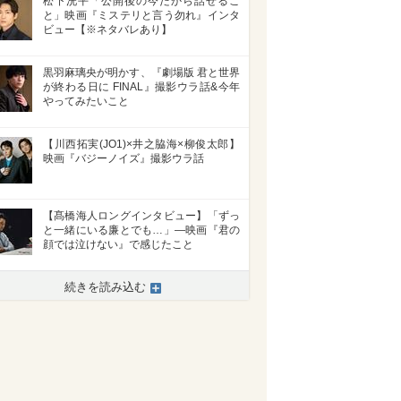
松下洸平「公開後の今だから話せるこ
と」映画『ミステリと言う勿れ』インタ
ビュー【※ネタバレあり】
黒羽麻璃央が明かす、『劇場版 君と世界
が終わる日に FINAL』撮影ウラ話&今年
やってみたいこと
【川西拓実(JO1)×井之脇海×柳俊太郎】
映画『バジーノイズ』撮影ウラ話
【髙橋海人ロングインタビュー】「ずっ
と一緒にいる廉とでも…」―映画『君の
顔では泣けない』で感じたこと
続きを読み込む
>