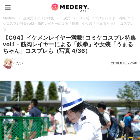
Medery.
Medery.
>
全次元イケメン特集
>
3次元
>
【C94】イケメンレイヤー満載! コミ
ケコスプレ特集vol.1・筋肉レイヤーによる「鉄拳」や女装「うまるちゃん」コスプレ
も
【C94】イケメンレイヤー満載! コミケコスプレ特集
vol.1・筋肉レイヤーによる「鉄拳」や女装「うまる
ちゃん」コスプレも（写真 4/36）
だい
2018.8.10 22:40