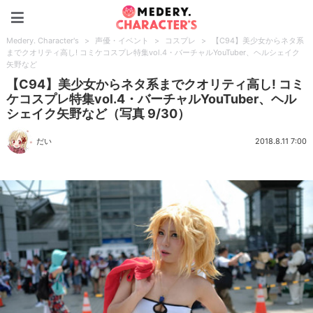
Medery. Character's
Medery. Character's
>
声優・イベント
>
コスプレ
>
【C94】美少女からネタ系
までクオリティ高し! コミケコスプレ特集vol.4・バーチャルYouTuber、ヘルシェイク
矢野など
【C94】美少女からネタ系までクオリティ高し! コミ
ケコスプレ特集vol.4・バーチャルYouTuber、ヘル
シェイク矢野など（写真 9/30）
だい
2018.8.11 7:00