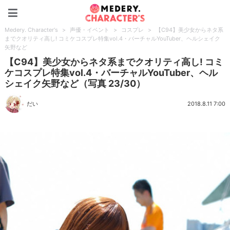
Medery. Character's
Medery. Character's
>
声優・イベント
>
コスプレ
>
【C94】美少女からネタ系
までクオリティ高し! コミケコスプレ特集vol.4・バーチャルYouTuber、ヘルシェイク
矢野など
【C94】美少女からネタ系までクオリティ高し! コミ
ケコスプレ特集vol.4・バーチャルYouTuber、ヘル
シェイク矢野など（写真 23/30）
だい
2018.8.11 7:00